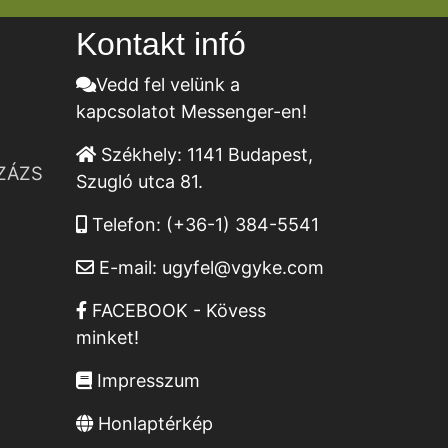
Kontakt infó
Vedd fel velünk a
kapcsolatot Messenger-en!
Székhely:
1141 Budapest,
ZÁZS
Szugló utca 81.
Telefon:
(+36-1) 384-5541
E-mail:
ugyfel@vgyke.com
FACEBOOK - Kövess
minket!
Impresszum
Honlaptérkép