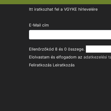
Itt iratkozhat fel a VGYKE hírlevelére
E-Mail cím
Ellenőrzőkód
8
és
0
összege.
Elolvastam és elfogadom az
adatkezelési t
Feliratkozás
Leiratkozás