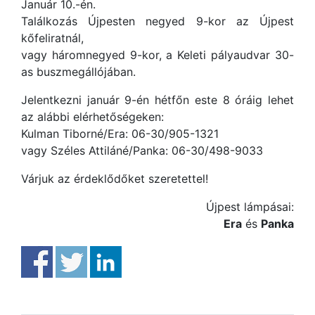
Január 10.-én.
Találkozás Újpesten negyed 9-kor az Újpest
kőfeliratnál,
vagy háromnegyed 9-kor, a Keleti pályaudvar 30-
as buszmegállójában.
Jelentkezni január 9-én hétfőn este 8 óráig lehet
az alábbi elérhetőségeken:
Kulman Tiborné/Era: 06-30/905-1321
vagy Széles Attiláné/Panka: 06-30/498-9033
Várjuk az érdeklődőket szeretettel!
Újpest lámpásai:
Era
és
Panka