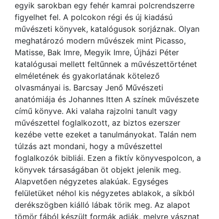
egyik sarokban egy fehér kamrai polcrendszerre
figyelhet fel. A polcokon régi és új kiadású
művészeti könyvek, katalógusok sorjáznak. Olyan
meghatározó modern művészek mint Picasso,
Matisse, Bak Imre, Megyik Imre, Újházi Péter
katalógusai mellett feltűnnek a művészettörténet
elméletének és gyakorlatának kötelező
olvasmányai is. Barcsay Jenő Művészeti
anatómiája és Johannes Itten A színek művészete
című könyve. Aki valaha rajzolni tanult vagy
művészettel foglalkozott, az biztos ezerszer
kezébe vette ezeket a tanulmányokat. Talán nem
túlzás azt mondani, hogy a művészettel
foglalkozók bibliái. Ezen a fiktív könyvespolcon, a
könyvek társaságában öt objekt jelenik meg.
Alapvetően négyzetes alakúak. Egységes
felületüket néhol kis négyzetes ablakok, a síkból
derékszögben kiálló lábak törik meg. Az alapot
tömör fából készült formák adják, melyre vásznat