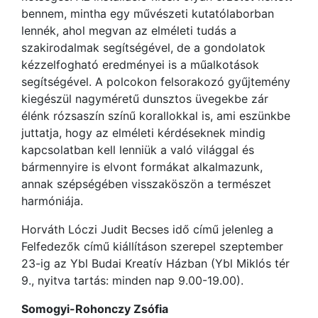
bennem, mintha egy művészeti kutatólaborban
lennék, ahol megvan az elméleti tudás a
szakirodalmak segítségével, de a gondolatok
kézzelfogható eredményei is a műalkotások
segítségével. A polcokon felsorakozó gyűjtemény
kiegészül nagyméretű dunsztos üvegekbe zár
élénk rózsaszín színű korallokkal is, ami eszünkbe
juttatja, hogy az elméleti kérdéseknek mindig
kapcsolatban kell lenniük a való világgal és
bármennyire is elvont formákat alkalmazunk,
annak szépségében visszaköszön a természet
harmóniája.
Horváth Lóczi Judit Becses idő című jelenleg a
Felfedezők című kiállításon szerepel szeptember
23-ig az Ybl Budai Kreatív Házban (Ybl Miklós tér
9., nyitva tartás: minden nap 9.00-19.00).
Somogyi-Rohonczy Zsófia