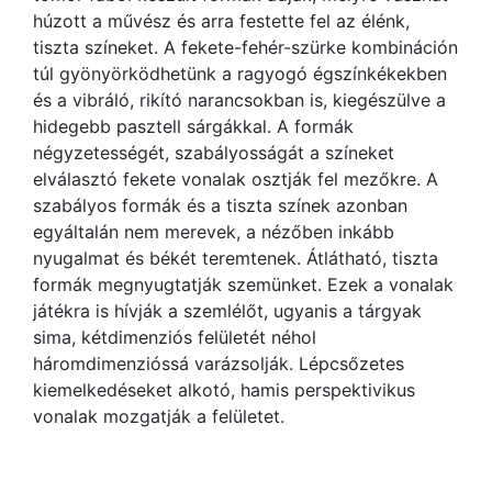
húzott a művész és arra festette fel az élénk,
tiszta színeket. A fekete-fehér-szürke kombináción
túl gyönyörködhetünk a ragyogó égszínkékekben
és a vibráló, rikító narancsokban is, kiegészülve a
hidegebb pasztell sárgákkal. A formák
négyzetességét, szabályosságát a színeket
elválasztó fekete vonalak osztják fel mezőkre. A
szabályos formák és a tiszta színek azonban
egyáltalán nem merevek, a nézőben inkább
nyugalmat és békét teremtenek. Átlátható, tiszta
formák megnyugtatják szemünket. Ezek a vonalak
játékra is hívják a szemlélőt, ugyanis a tárgyak
sima, kétdimenziós felületét néhol
háromdimenzióssá varázsolják. Lépcsőzetes
kiemelkedéseket alkotó, hamis perspektivikus
vonalak mozgatják a felületet.