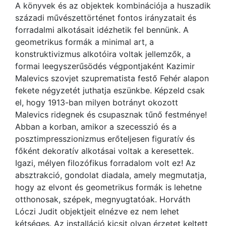
A könyvek és az objektek kombinációja a huszadik
századi művészettörténet fontos irányzatait és
forradalmi alkotásait idézhetik fel bennünk. A
geometrikus formák a minimal art, a
konstruktivizmus alkotóira voltak jellemzők, a
formai leegyszerűsödés végpontjaként Kazimir
Malevics szovjet szuprematista festő Fehér alapon
fekete négyzetét juthatja eszünkbe. Képzeld csak
el, hogy 1913-ban milyen botrányt okozott
Malevics ridegnek és csupasznak tűnő festménye!
Abban a korban, amikor a szecesszió és a
posztimpresszionizmus erőteljesen figuratív és
főként dekoratív alkotásai voltak a keresettek.
Igazi, mélyen filozófikus forradalom volt ez! Az
absztrakció, gondolat diadala, amely megmutatja,
hogy az elvont és geometrikus formák is lehetne
otthonosak, szépek, megnyugtatóak. Horváth
Lóczi Judit objektjeit elnézve ez nem lehet
kétséges. Az installáció kicsit olyan érzetet keltett