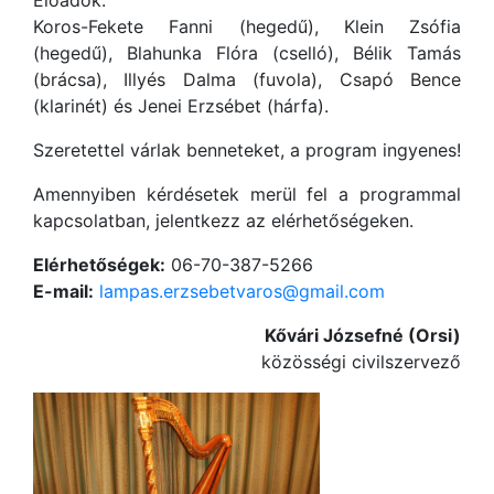
Koros-Fekete Fanni (hegedű), Klein Zsófia
(hegedű), Blahunka Flóra (cselló), Bélik Tamás
(brácsa), Illyés Dalma (fuvola), Csapó Bence
(klarinét) és Jenei Erzsébet (hárfa).
Szeretettel várlak benneteket, a program ingyenes!
Amennyiben kérdésetek merül fel a programmal
kapcsolatban, jelentkezz az elérhetőségeken.
Elérhetőségek:
06-70-387-5266
E-mail:
lampas.erzsebetvaros@gmail.com
Kővári Józsefné (Orsi)
közösségi civilszervező