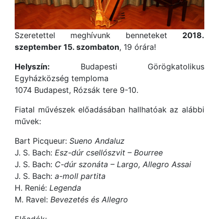
Szeretettel meghívunk benneteket
2018.
szeptember 15. szombaton
, 19 órára!
Helyszín:
Budapesti Görögkatolikus
Egyházközség temploma
1074 Budapest, Rózsák tere 9-10.
Fiatal művészek előadásában hallhatóak az alábbi
művek:
Bart Picqueur:
Sueno Andaluz
J. S. Bach:
Esz-dúr csellószvit – Bourree
J. S. Bach:
C-dúr szonáta – Largo, Allegro Assai
J. S. Bach:
a-moll partita
H. Renié:
Legenda
M. Ravel:
Bevezetés és Allegro
Előadók: