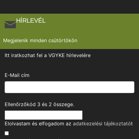
HÍRLEVÉL
Megjelenik minden csütörtökön
Itt iratkozhat fel a VGYKE hírlevelére
E-Mail cím
Ellenőrzőkód
3
és
2
összege.
Elolvastam és elfogadom az
adatkezelési tájékoztató
t