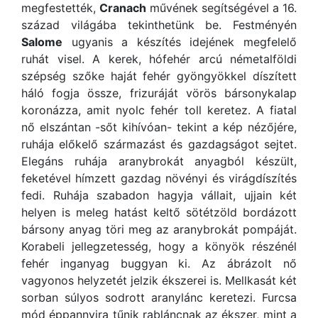
megfestették,
Cranach
művének segítségével a 16.
század világába tekinthetünk be. Festményén
Salome
ugyanis a készítés idejének megfelelő
ruhát visel. A kerek, hófehér arcú németalföldi
szépség szőke haját fehér gyöngyökkel díszített
háló fogja össze, frizuráját vörös bársonykalap
koronázza, amit nyolc fehér toll keretez. A fiatal
nő elszántan -sőt kihívóan- tekint a kép nézőjére,
ruhája előkelő származást és gazdagságot sejtet.
Elegáns ruhája aranybrokát anyagból készült,
feketével hímzett gazdag növényi és virágdíszítés
fedi. Ruhája szabadon hagyja vállait, ujjain két
helyen is meleg hatást keltő sötétzöld bordázott
bársony anyag töri meg az aranybrokát pompáját.
Korabeli jellegzetesség, hogy a könyök részénél
fehér inganyag buggyan ki. Az ábrázolt nő
vagyonos helyzetét jelzik ékszerei is. Mellkasát két
sorban súlyos sodrott aranylánc keretezi. Furcsa
mód éppannyira tűnik rabláncnak az ékszer, mint a