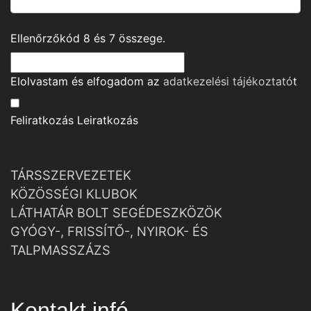
Ellenőrzőkód
8
és
7
összege.
Elolvastam és elfogadom az
adatkezelési tájékoztató
t
Feliratkozás
Leiratkozás
TÁRSSZERVEZETEK
KÖZÖSSÉGI KLUBOK
LÁTHATÁR BOLT SEGÉDESZKÖZÖK
GYÓGY-, FRISSÍTŐ-, NYIROK- ÉS
TALPMASSZÁZS
Kontakt infó