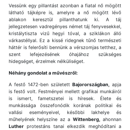
Vessünk egy pillantást azonban a fiatal nő mögött
látható tájképre is, amelyre a nő mögött lévő
ablakon keresztül pillanthatunk ki. A táj
jellegzetesen vadregényes német táj fenyvesekkel,
kristálytiszta vizű hegyi tóval, a sziklákon álló
várkastéllyal. Ez a kissé ridegnek tűnő természeti
háttér is felerősíti bennünk a vérszomjas tetthez, a
szent lefejezésének óhajához szükséges
hidegséget, érzelmek nélküliséget.
Néhány gondolat a művészről:
A festő 1472-ben született
Bajorországban,
apja
is festő volt. Festményei mellett grafikai munkáiról
is ismert, fametszetei is híresek. Élete és
munkássága összefonódik korának politikai és
vallási eseményeivel, későbbi lakhelye és
műhelyének helyszíne az a
Wittenberg,
ahonnan
Luther
protestáns tanai elkezdik meghódítani a