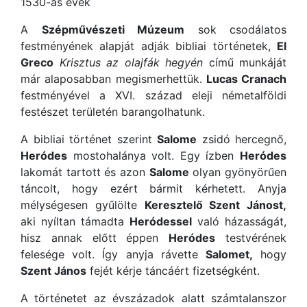
1530-as évek
A
Szépművészeti Múzeum
sok csodálatos
festményének alapját adják bibliai történetek,
El
Greco
Krisztus az olajfák hegyén
című munkáját
már alaposabban megismerhettük.
Lucas Cranach
festményével a XVI. század eleji németalföldi
festészet területén barangolhatunk.
A bibliai történet szerint
Salome
zsidó hercegnő,
Heródes
mostohalánya volt. Egy ízben
Heródes
lakomát tartott és azon
Salome
olyan gyönyörűen
táncolt, hogy ezért bármit kérhetett. Anyja
mélységesen gyűlölte
Keresztelő Szent Jánost,
aki nyíltan támadta
Heródessel
való házasságát,
hisz annak előtt éppen
Heródes
testvérének
felesége volt. Így anyja rávette
Salomet,
hogy
Szent János
fejét kérje táncáért fizetségként.
A történetet az évszázadok alatt számtalanszor