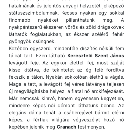
hatalmának és jelentős anyagi helyzetét jelképező
státuszszimbólumnak. Kecses nyakán egy sokkal
finomabb nyakéket pillanthatunk meg. A
nyakpántszerű ékszeren vörös és zöld drágakövek
láthatók foglalatukban, az ékszer széléről fehér
gyöngyök csüngnek.
Kezében egyszerű, mindenféle díszítés nélküli fém
tálcát tart. Ezen látható
Keresztelő Szent János
levágott feje. Az egykor életteli fej, most száját
kissé kitátva, de tekintetét az ég felé fordítva
fekszik a tálon. Nyakán sokkolóan élethű a vágás.
Maga a tett, a levágott fej véres látványa teljesen
új megvilágításba helyezi a fiatal nő arckifejezését.
Már nemcsak kihívó, hanem egyenesen kegyetlen,
mindenre képes női démont láthatunk benne. Az
elegáns dáma tehát a csáberejével bármit elérni
képes, a férfiak világára végveszélyt hozó nő
képében jelenik meg
Cranach
festményén.