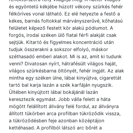
és egyöntetű kékjébe húzott vékony szürkés fehér
félköríves vonal látható. Ez elé helyezte a festő a
kékes, barnás foltokkal márványszerűvé, kőhatású
felületet képező festett kör alakú pódiumot. A
forgós, irodai széken ülő fiatal férfi alakját csak
sejtjük. Kitartó és figyelmes koncentráció után
tudjuk összerakni a sokszor elfolyó, máskor
széthasadó emberi alakot. Mi is az, amit ki tudunk
venni? Divatosan nyírt, hátrafésült világos haját,
világos szürkésbarna öltönyét, fehér ingjét. Az alak
mintha egy széken ülne, lábai kinyújtva, cigarettát
tartó bal karja lazán a szék karfáján nyugszik.
Ültében kinyújtott lábai bokájánál lazán
keresztezik egymást. Jobb válla felett a háta
mögött felállított állvány felé fordul, az állványra
állított tükörben arca profilban tükröződik vissza,
a tükröződésben feje azonban középtájon
kettéhasad. A profilból látszó arc bőrét a