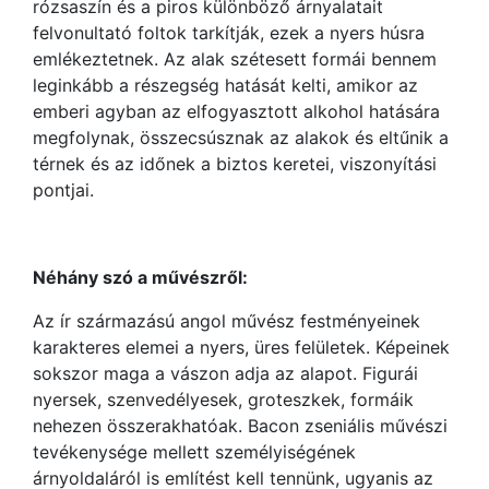
rózsaszín és a piros különböző árnyalatait
felvonultató foltok tarkítják, ezek a nyers húsra
emlékeztetnek. Az alak szétesett formái bennem
leginkább a részegség hatását kelti, amikor az
emberi agyban az elfogyasztott alkohol hatására
megfolynak, összecsúsznak az alakok és eltűnik a
térnek és az időnek a biztos keretei, viszonyítási
pontjai.
Néhány szó a művészről:
Az ír származású angol művész festményeinek
karakteres elemei a nyers, üres felületek. Képeinek
sokszor maga a vászon adja az alapot. Figurái
nyersek, szenvedélyesek, groteszkek, formáik
nehezen összerakhatóak. Bacon zseniális művészi
tevékenysége mellett személyiségének
árnyoldaláról is említést kell tennünk, ugyanis az