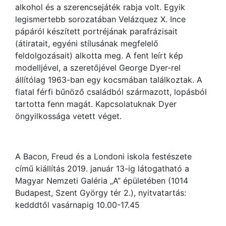
alkohol és a szerencsejáték rabja volt. Egyik
legismertebb sorozatában Velázquez X. Ince
pápáról készített portréjának parafrázisait
(átiratait, egyéni stílusának megfelelő
feldolgozásait) alkotta meg. A fent leírt kép
modelljével, a szeretőjével George Dyer-rel
állítólag 1963-ban egy kocsmában találkoztak. A
fiatal férfi bűnöző családból származott, lopásból
tartotta fenn magát. Kapcsolatuknak Dyer
öngyilkossága vetett véget.
A Bacon, Freud és a Londoni iskola festészete
című kiállítás 2019. január 13-ig látogatható a
Magyar Nemzeti Galéria „A” épületében (1014
Budapest, Szent György tér 2.), nyitvatartás:
kedddtől vasárnapig 10.00-17.45