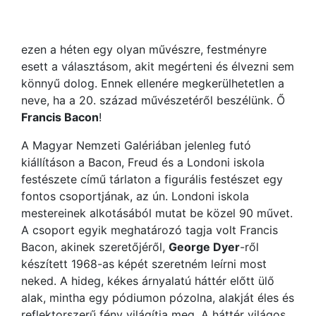
ezen a héten egy olyan művészre, festményre
esett a választásom, akit megérteni és élvezni sem
könnyű dolog. Ennek ellenére megkerülhetetlen a
neve, ha a 20. század művészetéről beszélünk. Ő
Francis Bacon
!
A Magyar Nemzeti Galériában jelenleg futó
kiállításon a Bacon, Freud és a Londoni iskola
festészete című tárlaton a figurális festészet egy
fontos csoportjának, az ún. Londoni iskola
mestereinek alkotásából mutat be közel 90 művet.
A csoport egyik meghatározó tagja volt Francis
Bacon, akinek szeretőjéről,
George Dyer
-ről
készített 1968-as képét szeretném leírni most
neked. A hideg, kékes árnyalatú háttér előtt ülő
alak, mintha egy pódiumon pózolna, alakját éles és
reflektorszerű fény világítja meg. A háttér világos