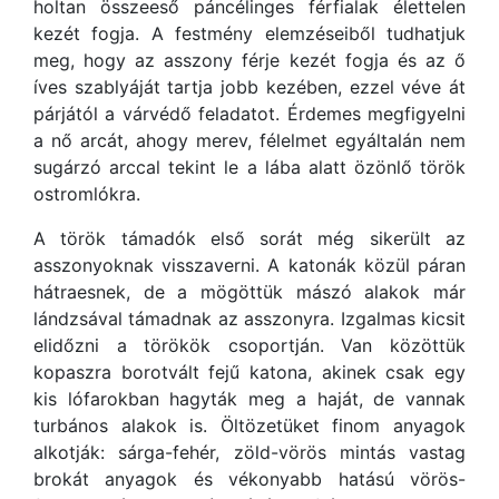
holtan összeeső páncélinges férfialak élettelen
kezét fogja. A festmény elemzéseiből tudhatjuk
meg, hogy az asszony férje kezét fogja és az ő
íves szablyáját tartja jobb kezében, ezzel véve át
párjától a várvédő feladatot. Érdemes megfigyelni
a nő arcát, ahogy merev, félelmet egyáltalán nem
sugárzó arccal tekint le a lába alatt özönlő török
ostromlókra.
A török támadók első sorát még sikerült az
asszonyoknak visszaverni. A katonák közül páran
hátraesnek, de a mögöttük mászó alakok már
lándzsával támadnak az asszonyra. Izgalmas kicsit
elidőzni a törökök csoportján. Van közöttük
kopaszra borotvált fejű katona, akinek csak egy
kis lófarokban hagyták meg a haját, de vannak
turbános alakok is. Öltözetüket finom anyagok
alkotják: sárga-fehér, zöld-vörös mintás vastag
brokát anyagok és vékonyabb hatású vörös-