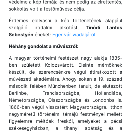
védelme a kép témája és nem pedig az elrettentés,
sokkolás volt a festőművész célja.
Érdemes elolvasni a kép történetének alapjául
szolgáló irodalmi alkotást,
Tinódi Lantos
Sebestyén
énekét:
Eger vár viadaljáról
Néhány gondolat a művészről:
A magyar történelmi festészet nagy alakja 1835-
ben született Kolozsvárott. Eleinte mérnöknek
készült, de szerencsénkre végül átiratkozott a
művészeti akadémiára. Ahogy sokan a 19. század
második felében Münchenben tanult, de elutazott
Berlinbe, Franciaországba, Hollandiába,
Németországba, Olaszországba és Londonba is.
1866-ban végül visszatért Magyarországra. Itthon
nagyméretű történelmi témájú festményei mellett
figyelemre méltóak freskói, amelyeket a pécsi
székesegyházban, a tihanyi apátság és a