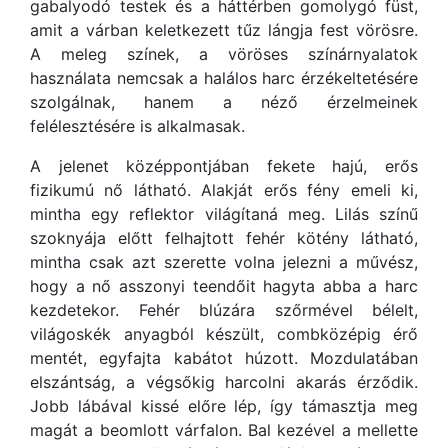
gabalyodó testek és a háttérben gomolygó füst,
amit a várban keletkezett tűz lángja fest vörösre.
A meleg színek, a vöröses színárnyalatok
használata nemcsak a halálos harc érzékeltetésére
szolgálnak, hanem a néző érzelmeinek
felélesztésére is alkalmasak.
A jelenet középpontjában fekete hajú, erős
fizikumú nő látható. Alakját erős fény emeli ki,
mintha egy reflektor világítaná meg. Lilás színű
szoknyája előtt felhajtott fehér kötény látható,
mintha csak azt szerette volna jelezni a művész,
hogy a nő asszonyi teendőit hagyta abba a harc
kezdetekor. Fehér blúzára szőrmével bélelt,
világoskék anyagból készült, combközépig érő
mentét, egyfajta kabátot húzott. Mozdulatában
elszántság, a végsőkig harcolni akarás érződik.
Jobb lábával kissé előre lép, így támasztja meg
magát a beomlott várfalon. Bal kezével a mellette