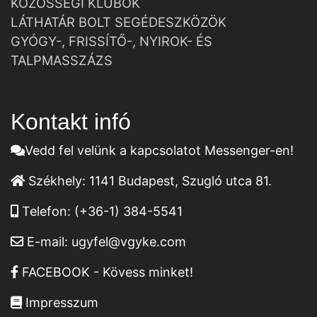
KÖZÖSSÉGI KLUBOK
LÁTHATÁR BOLT SEGÉDESZKÖZÖK
GYÓGY-, FRISSÍTŐ-, NYIROK- ÉS
TALPMASSZÁZS
Kontakt infó
Vedd fel velünk a kapcsolatot Messenger-en!
Székhely:
1141 Budapest, Szugló utca 81.
Telefon:
(+36-1) 384-5541
E-mail:
ugyfel@vgyke.com
FACEBOOK - Kövess minket!
Impresszum