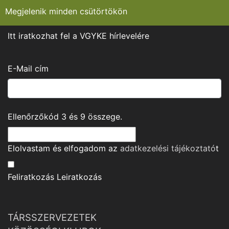
Megjelenik minden csütörtökön
Itt iratkozhat fel a VGYKE hírlevelére
E-Mail cím
Ellenőrzőkód
3
és
9
összege.
Elolvastam és elfogadom az
adatkezelési tájékoztató
t
Feliratkozás
Leiratkozás
TÁRSSZERVEZETEK