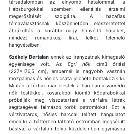
társadalomban az elnyomó hatalommal, a
Habsburgokkal szembeni ellenállás érzelmi
megerősítését szolgálta. A hazafias
témaválasztásnak köszönhetően előszeretettel
ábrázolták a korábbi nagy honvédő hősöket,
mindezt romantikus, lírai, lelket felemelő
hangvételben.
Székely Bertalan
ennek az irányzatnak kimagasló
egyénisége volt. Az
Egri nők
című óriási
(227×176,5 cm), embernél is nagyobb vásznán
mozgalmas és hősies csata jelenete bontakozik ki.
Miután a férfiak már elestek a harcban a várvédő
nők testükkel, kosarakból kiömlő kődarabokkal
próbálják meg visszatartani a várfalra létrák
segítségével felmászó török ostromlókat. Ezt a
vérzivataros, hősies harccal telített hangulatot
emeli ki a háttérben látható ostromban megsérült
bástya, a várfalon folyó küzdelemben egymásba