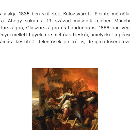
 alakja 1835-ben született Kolozsvárott. Eleinte mérnök
ra. Ahogy sokan a 19. század második felében München
tországba, Olaszországba és Londonba is. 1866-ban végü
nyei mellett figyelemre méltóak freskói, amelyeket a pécs
mára készített. Jelentősek portréi is, de igazi kísérlete