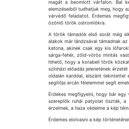
magát a beomlott várfalon. Bal ke
elemzéseiből tudhatjuk meg, hogy az 
várvédő feladatot. Érdemes megfigy
özönlő török ostromlókra.
A török támadók első sorát még si
alakok már lándzsával támadnak az a
katona, akinek csak egy kis lófaro
sárga-fehér, zöld-vörös mintás va
hihető, hogy a korabeli török közka
színházi előadás jelenetének érzetét
oldalán karddal, elszánt tekintettel
segítője arcán félelemmel segít emeln
Érdekes megfigyelni, hogy bár egy v
szereplők ruhái patyolat tiszták, 
érzelmek, a haza védelme a kép témá
Érdemes elolvasni a kép történetének