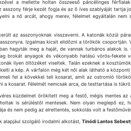
zével a mellette holtan összeeső páncélinges férfialak
asszony férje kezét fogja és az ő íves szablyáját tartja j
elni a nő arcát, ahogy merev, félelmet egyáltalán nem su
került az asszonyoknak visszaverni. A katonák közül pár
sszonyra. Izgalmas kicsit elidőzni a törökök csoportján. 
kban hagyták meg a haját, de vannak turbános alakok is. 
stag brokát anyagok és vékonyabb hatású vörös-fekete 
tonák ilyen öltözéket viseltek. Talán ezeknek a kosztümö
 kelti a kép. A várfalon még két női alak látható a központi
 emeli fel a kövekkel teli kosarat, amit az ostromló török
i a kosarat. Félelmét nemcsak arca, de testtartása is tükrö
éres küzdelmet örökített meg a festő, mégis mentes az áb
a holtak is sérüléstől mentesek. Nem olyan meglepő ez, h
ja és nem pedig az elrettentés, sokkolás volt a festőművés
 alapjául szolgáló irodalmi alkotást,
Tinódi Lantos Sebes