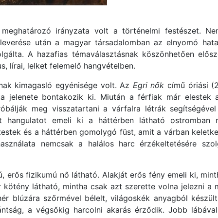
eghatározó irányzata volt a történelmi festészet. Nem 
leverése után a magyar társadalomban az elnyomó hat
zolgálta. A hazafias témaválasztásnak köszönhetően elősz
 lírai, lelket felemelő hangvételben.
nak kimagasló egyénisége volt. Az
Egri nők
című óriási (
 jelenete bontakozik ki. Miután a férfiak már elestek 
bálják meg visszatartani a várfalra létrák segítségéve
tett hangulatot emeli ki a háttérben látható ostromban 
ek és a háttérben gomolygó füst, amit a várban keletkeze
használata nemcsak a halálos harc érzékeltetésére sz
 erős fizikumú nő látható. Alakját erős fény emeli ki, mint
ér kötény látható, mintha csak azt szerette volna jelezni 
ér blúzára szőrmével bélelt, világoskék anyagból készül
ntság, a végsőkig harcolni akarás érződik. Jobb lábával