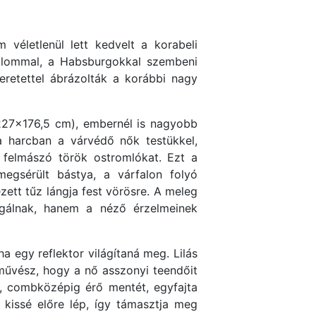
véletlenül lett kedvelt a korabeli
alommal, a Habsburgokkal szembeni
eretettel ábrázolták a korábbi nagy
227×176,5 cm), embernél is nagyobb
a harcban a várvédő nők testükkel,
l felmászó török ostromlókat. Ezt a
megsérült bástya, a várfalon folyó
tt tűz lángja fest vörösre. A meleg
olgálnak, hanem a néző érzelmeinek
ha egy reflektor világítaná meg. Lilás
a művész, hogy a nő asszonyi teendőit
t, combközépig érő mentét, egyfajta
 kissé előre lép, így támasztja meg