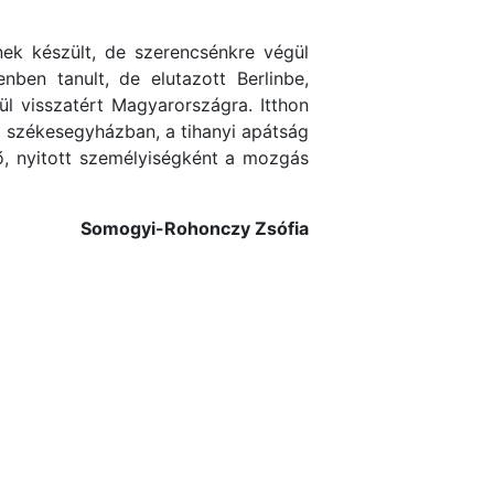
nek készült, de szerencsénkre végül
ben tanult, de elutazott Berlinbe,
l visszatért Magyarországra. Itthon
i székesegyházban, a tihanyi apátság
ző, nyitott személyiségként a mozgás
Somogyi-Rohonczy Zsófia