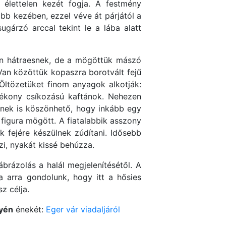
 élettelen kezét fogja. A festmény
obb kezében, ezzel véve át párjától a
gárzó arccal tekint le a lába alatt
an hátraesnek, de a mögöttük mászó
Van közöttük kopaszra borotvált fejű
Öltözetüket finom anyagok alkotják:
vékony csíkozású kaftánok. Nehezen
knek is köszönhető, hogy inkább egy
 figura mögött. A fiatalabbik asszony
ök fejére készülnek zúdítani. Idősebb
zi, nyakát kissé behúzza.
rázolás a halál megjelenítésétől. A
a arra gondolunk, hogy itt a hősies
z célja.
tyén
énekét:
Eger vár viadaljáról