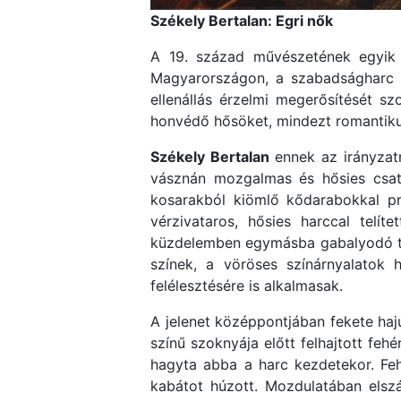
Székely Bertalan: Egri nők
A 19. század művészetének egyik m
Magyarországon, a szabadságharc 
ellenállás érzelmi megerősítését s
honvédő hősöket, mindezt romantikus,
Székely Bertalan
ennek az irányzat
vásznán mozgalmas és hősies csata
kosarakból kiömlő kődarabokkal pró
vérzivataros, hősies harccal telí
küzdelemben egymásba gabalyodó test
színek, a vöröses színárnyalatok 
felélesztésére is alkalmasak.
A jelenet középpontjában fekete hajú,
színű szoknyája előtt felhajtott feh
hagyta abba a harc kezdetekor. Feh
kabátot húzott. Mozdulatában elszá