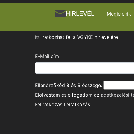
HÍRLEVÉL
Megjelenik 
Itt iratkozhat fel a VGYKE hírlevelére
E-Mail cím
Ellenőrzőkód
8
és
9
összege.
Elolvastam és elfogadom az
adatkezelési t
Feliratkozás
Leiratkozás