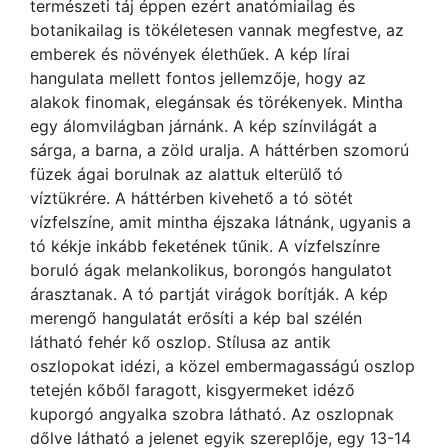
természeti táj éppen ezért anatómiailag és
botanikailag is tökéletesen vannak megfestve, az
emberek és növények élethűek. A kép lírai
hangulata mellett fontos jellemzője, hogy az
alakok finomak, elegánsak és törékenyek. Mintha
egy álomvilágban járnánk. A kép színvilágát a
sárga, a barna, a zöld uralja. A háttérben szomorú
füzek ágai borulnak az alattuk elterülő tó
víztükrére. A háttérben kivehető a tó sötét
vízfelszíne, amit mintha éjszaka látnánk, ugyanis a
tó kékje inkább feketének tűnik. A vízfelszínre
boruló ágak melankolikus, borongós hangulatot
árasztanak. A tó partját virágok borítják. A kép
merengő hangulatát erősíti a kép bal szélén
látható fehér kő oszlop. Stílusa az antik
oszlopokat idézi, a közel embermagasságú oszlop
tetején kőből faragott, kisgyermeket idéző
kuporgó angyalka szobra látható. Az oszlopnak
dőlve látható a jelenet egyik szereplője, egy 13-14