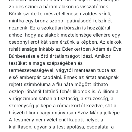
zöldes színei a három alakon is visszatérnek.
Bőrük szinte természetellenesen zöldes színű,
mintha egy bronz szobor patinásodó felszínét
néznénk. Ez a szokatlan bőrszín is hozzájárul
ahhoz, hogy az alakok meztelensége ellenére egy
cseppnyi erotikát sem érzünk a képben. Az alakok
ruhátlansága inkább az Édenkertben Ádám és Éva
Bűnbeesése előtti ártatlanságot idézi. Amikor
testüket a maga szépségében és
természetességével, vágytól mentesen tudta az
első emberpár csodálni. Ennek az ártatlanságnak
rejtett szimbóluma a fiú háta mögött látható
oszlop lábánál feltűnő fehér liliomok is. A liliom a
virágszimbolikában a tisztaság, a szüzesség, a
szerénység jelképe a római kortól kezdve, sőt a
húsvéti liliom hagyományosan Szűz Mária jelképe.
A festmény nem véletlenül kapott helyet a
kiállításon, ugyanis a test ápolása, csodálata, a