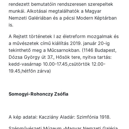
rendezett bemutatóin rendszeresen szerepeltek
munkái. Alkotásai megtalálhatók a Magyar
Nemzeti Galériában és a pécsi Modern Képtárban
is.
A Rejtett történetek I az életreform mozgalmak és
a művészetek című kiállítás 2019. január 20-ig
tekinthető meg a Műcsarnokban. (1146 Budapest,
Dózsa György út 37., Hősök tere, nyitva tartás:
kedd-vasárnap 10.00-17.45,csütörtök 12.00-
19.45,hétfőn zárva)
Somogyi-Rohonczy Zsófia
A kép adatai: Kacziány Aladár: Szimfónia 1918.
Szépművészeti Múzeum -Magyar Nemzeti Galéria,