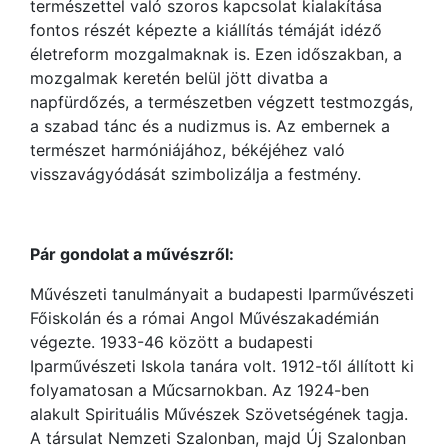
természettel való szoros kapcsolat kialakítása
fontos részét képezte a kiállítás témáját idéző
életreform mozgalmaknak is. Ezen időszakban, a
mozgalmak keretén belül jött divatba a
napfürdőzés, a természetben végzett testmozgás,
a szabad tánc és a nudizmus is. Az embernek a
természet harmóniájához, békéjéhez való
visszavágyódását szimbolizálja a festmény.
Pár gondolat a művészről:
Művészeti tanulmányait a budapesti Iparművészeti
Főiskolán és a római Angol Művészakadémián
végezte. 1933-46 között a budapesti
Iparművészeti Iskola tanára volt. 1912-től állított ki
folyamatosan a Műcsarnokban. Az 1924-ben
alakult Spirituális Művészek Szövetségének tagja.
A társulat Nemzeti Szalonban, majd Új Szalonban