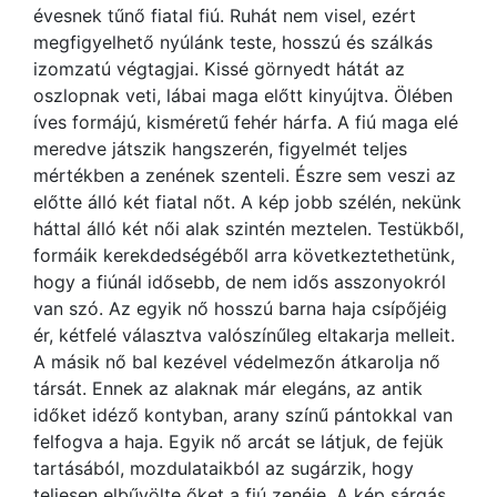
évesnek tűnő fiatal fiú. Ruhát nem visel, ezért
megfigyelhető nyúlánk teste, hosszú és szálkás
izomzatú végtagjai. Kissé görnyedt hátát az
oszlopnak veti, lábai maga előtt kinyújtva. Ölében
íves formájú, kisméretű fehér hárfa. A fiú maga elé
meredve játszik hangszerén, figyelmét teljes
mértékben a zenének szenteli. Észre sem veszi az
előtte álló két fiatal nőt. A kép jobb szélén, nekünk
háttal álló két női alak szintén meztelen. Testükből,
formáik kerekdedségéből arra következtethetünk,
hogy a fiúnál idősebb, de nem idős asszonyokról
van szó. Az egyik nő hosszú barna haja csípőjéig
ér, kétfelé választva valószínűleg eltakarja melleit.
A másik nő bal kezével védelmezőn átkarolja nő
társát. Ennek az alaknak már elegáns, az antik
időket idéző kontyban, arany színű pántokkal van
felfogva a haja. Egyik nő arcát se látjuk, de fejük
tartásából, mozdulataikból az sugárzik, hogy
teljesen elbűvölte őket a fiú zenéje. A kép sárgás,