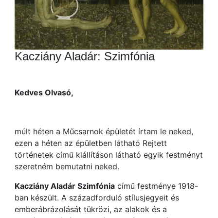
Kacziány Aladár: Szimfónia
Kedves Olvasó,
múlt héten a Műcsarnok épületét írtam le neked,
ezen a héten az épületben látható Rejtett
történetek című kiállításon látható egyik festményt
szeretném bemutatni neked.
Kacziány Aladár Szimfónia
című festménye 1918-
ban készült. A századforduló stílusjegyeit és
emberábrázolását tükrözi, az alakok és a