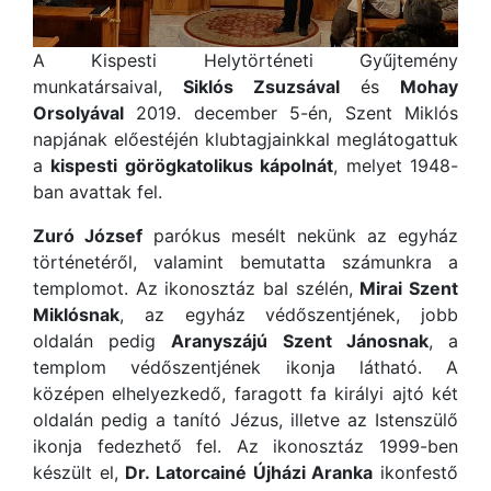
A Kispesti Helytörténeti Gyűjtemény
munkatársaival,
Siklós Zsuzsával
és
Mohay
Orsolyával
2019. december 5-én, Szent Miklós
napjának előestéjén klubtagjainkkal meglátogattuk
a
kispesti görögkatolikus kápolnát
, melyet 1948-
ban avattak fel.
Zuró József
parókus mesélt nekünk az egyház
történetéről, valamint bemutatta számunkra a
templomot. Az ikonosztáz bal szélén,
Mirai Szent
Miklósnak
, az egyház védőszentjének, jobb
oldalán pedig
Aranyszájú Szent Jánosnak
, a
templom védőszentjének ikonja látható. A
középen elhelyezkedő, faragott fa királyi ajtó két
oldalán pedig a tanító Jézus, illetve az Istenszülő
ikonja fedezhető fel. Az ikonosztáz 1999-ben
készült el,
Dr. Latorcainé Újházi Aranka
ikonfestő