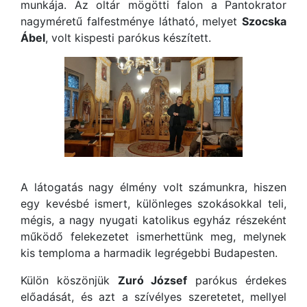
munkája. Az oltár mögötti falon a Pantokrator
nagyméretű falfestménye látható, melyet
Szocska
Ábel
, volt kispesti parókus készített.
A látogatás nagy élmény volt számunkra, hiszen
egy kevésbé ismert, különleges szokásokkal teli,
mégis, a nagy nyugati katolikus egyház részeként
működő felekezetet ismerhettünk meg, melynek
kis temploma a harmadik legrégebbi Budapesten.
Külön köszönjük
Zuró József
parókus érdekes
előadását, és azt a szívélyes szeretetet, mellyel