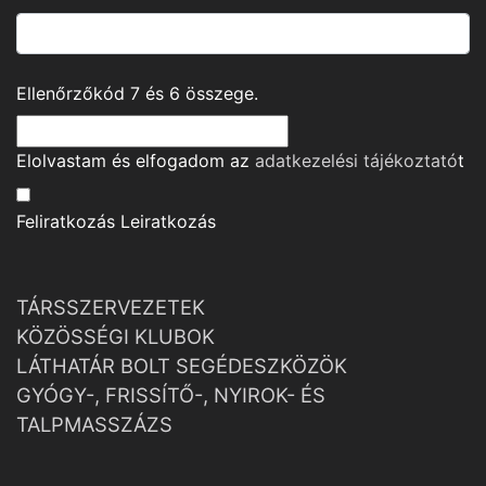
Ellenőrzőkód
7
és
6
összege.
Elolvastam és elfogadom az
adatkezelési tájékoztató
t
Feliratkozás
Leiratkozás
TÁRSSZERVEZETEK
KÖZÖSSÉGI KLUBOK
LÁTHATÁR BOLT SEGÉDESZKÖZÖK
GYÓGY-, FRISSÍTŐ-, NYIROK- ÉS
TALPMASSZÁZS