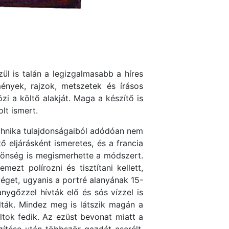
l is talán a legizgalmasabb a híres
ények, rajzok, metszetek és írásos
zi a költő alakját. Maga a készítő is
lt ismert.
hnika tulajdonságaiból adódóan nem
ő eljárásként ismeretes, és a francia
önség is megismerhette a módszert.
ezt polírozni és tisztítani kellett,
éget, ugyanis a portré alanyának 15-
nygőzzel hívták elő és sós vízzel is
lták. Mindez meg is látszik magán a
ltok fedik. Az ezüst bevonat miatt a