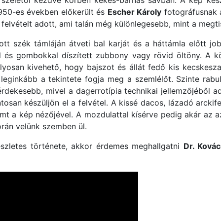
 szélétől kezdve körben kékes-barnás sávban. A kép kész
950-es években előkerült és
Escher Károly
fotográfusnak 
i felvételt adott, ami talán még különlegesebb, mint a megti
ott szék támláján átveti bal karját és a háttámla előtt jo
al és gombokkal díszített zubbony vagy rövid öltöny. A köl
mályosan kivehető, hogy bajszot és állát fedő kis kecskeszak
leginkább a tekintete fogja meg a szemlélőt. Szinte rabul
 érdekesebb, mivel a dagerrotípia technikai jellemzőjéből a
ntosan készüljön el a felvétel. A kissé dacos, lázadó arckif
emt a kép nézőjével. A mozdulattal kísérve pedig akár az 
orán velünk szemben ül.
szletes története, akkor érdemes meghallgatni
Dr. Kovác