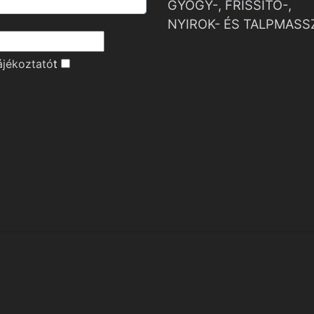
GYÓGY-, FRISSÍTŐ-,
NYIROK- ÉS TALPMASS
ájékoztató
t