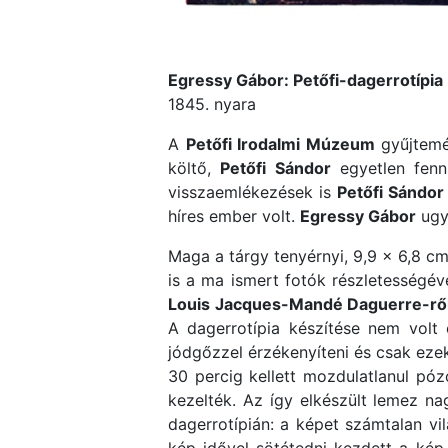
Egressy Gábor: Petőfi-dagerrotípia
1845. nyara
A
Petőfi Irodalmi Múzeum
gyűjtemén
költő,
Petőfi Sándor
egyetlen fennm
visszaemlékezések is
Petőfi Sándor
híres ember volt.
Egressy Gábor
ugya
Maga a tárgy tenyérnyi, 9,9 × 6,8 cm
is a ma ismert fotók részletességéve
Louis Jacques-Mandé Daguerre-rő
A dagerrotípia készítése nem volt e
jódgőzzel érzékenyíteni és csak eze
30 percig kellett mozdulatlanul póz
kezelték. Az így elkészült lemez na
dagerrotípián: a képet számtalan vi