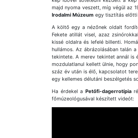
kép idővel sötétedni kezdett a kép
majd nyoma veszett, míg végül az 1
Irodalmi Múzeum
egy tisztítás előtt
A költő egy a nézőnek oldalt fordít
Fekete atillát visel, azaz zsinórokk
kissé oldalra és lefelé billenti. Ho
hullámos. Az ábrázolásában talán a 
tekintete. A merev tekintet annál is
mozdulatlanul kellett ülnie, hogy po
száz év után is élő, kapcsolatot ter
egy kellemes délutáni beszélgetés s
Ha érdekel a
Petőfi-dagerrotípia
ré
főmúzeológusával készített videót: