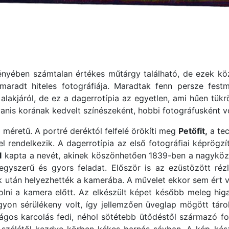
yében számtalan értékes műtárgy található, de ezek közü
aradt hiteles fotográfiája. Maradtak fenn persze festm
alakjáról, de ez a dagerrotípia az egyetlen, ami hűen tükrö
nis korának kedvelt színészeként, hobbi fotográfusként vo
 méretű. A portré deréktól felfelé örökíti meg
Petőfit,
a tec
l rendelkezik. A dagerrotípia az első fotográfiai képrögzít
l
kapta a nevét, akinek köszönhetően 1839-ben a nagyköz
gyszerű és gyors feladat. Először is az ezüstözött rézlem
k után helyezhették a kamerába. A művelet ekkor sem ért v
olni a kamera előtt. Az elkészült képet később meleg higa
gyon sérülékeny volt, így jellemzően üveglap mögött táro
lágos karcolás fedi, néhol sötétebb ütődéstől származó fo