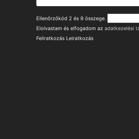
Ellenőrzőkód
2
és
9
összege.
Elolvastam és elfogadom az
adatkezelési t
Feliratkozás
Leiratkozás