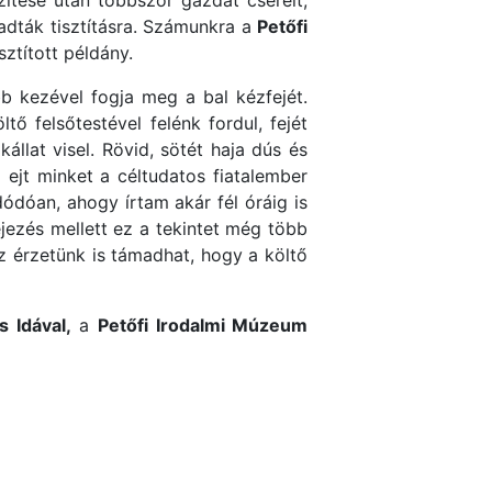
ítése után többször gazdát cserélt,
adták tisztításra. Számunkra a
Petőfi
sztított példány.
bb kezével fogja meg a bal kézfejét.
tő felsőtestével felénk fordul, fejét
állat visel. Rövid, sötét haja dús és
 ejt minket a céltudatos fiatalember
dódóan, ahogy írtam akár fél óráig is
ejezés mellett ez a tekintet még több
az érzetünk is támadhat, hogy a költő
s Idával,
a
Petőfi Irodalmi Múzeum