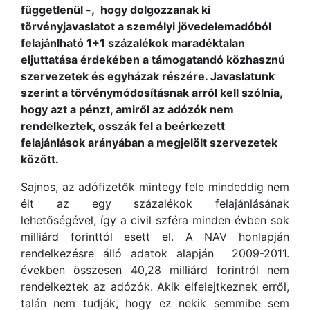
függetlenül -, hogy dolgozzanak ki
törvényjavaslatot a személyi jövedelemadóból
felajánlható 1+1 százalékok maradéktalan
eljuttatása érdekében a támogatandó közhasznú
szervezetek és egyházak részére. Javaslatunk
szerint a törvénymódosításnak arról kell szólnia,
hogy azt a pénzt, amiről az adózók nem
rendelkeztek, osszák fel a beérkezett
felajánlások arányában a megjelölt szervezetek
között.
Sajnos, az adófizetők mintegy fele mindeddig nem
élt az egy százalékok felajánlásának
lehetőségével, így a civil szféra minden évben sok
milliárd forinttól esett el. A NAV honlapján
rendelkezésre álló adatok alapján 2009-2011.
években összesen 40,28 milliárd forintról nem
rendelkeztek az adózók. Akik elfelejtkeznek erről,
talán nem tudják, hogy ez nekik semmibe sem