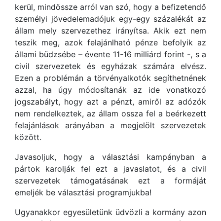
kerül, mindössze arról van szó, hogy a befizetendő
személyi jövedelemadójuk egy-egy százalékát az
állam mely szervezethez irányítsa. Akik ezt nem
teszik meg, azok felajánlható pénze befolyik az
állami büdzsébe – évente 11-16 milliárd forint -, s a
civil szervezetek és egyházak számára elvész.
Ezen a problémán a törvényalkotók segíthetnének
azzal, ha úgy módosítanák az ide vonatkozó
jogszabályt, hogy azt a pénzt, amiről az adózók
nem rendelkeztek, az állam ossza fel a beérkezett
felajánlások arányában a megjelölt szervezetek
között.
Javasoljuk, hogy a választási kampányban a
pártok karolják fel ezt a javaslatot, és a civil
szervezetek támogatásának ezt a formáját
emeljék be választási programjukba!
Ugyanakkor egyesületünk üdvözli a kormány azon