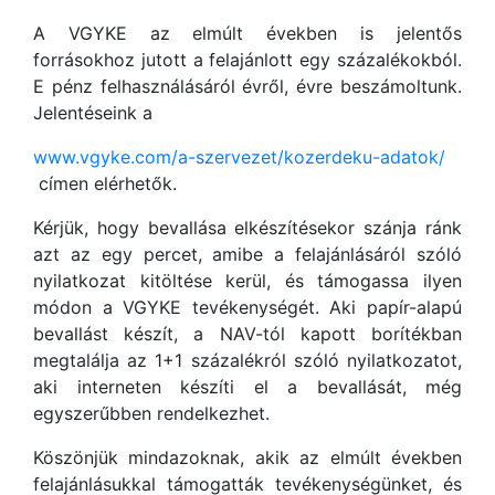
A VGYKE az elmúlt években is jelentős
forrásokhoz jutott a felajánlott egy százalékokból.
E pénz felhasználásáról évről, évre beszámoltunk.
Jelentéseink a
www.vgyke.com/a-szervezet/kozerdeku-adatok/
címen elérhetők.
Kérjük, hogy bevallása elkészítésekor szánja ránk
azt az egy percet, amibe a felajánlásáról szóló
nyilatkozat kitöltése kerül, és támogassa ilyen
módon a VGYKE tevékenységét. Aki papír-alapú
bevallást készít, a NAV-tól kapott borítékban
megtalálja az 1+1 százalékról szóló nyilatkozatot,
aki interneten készíti el a bevallását, még
egyszerűbben rendelkezhet.
Köszönjük mindazoknak, akik az elmúlt években
felajánlásukkal támogatták tevékenységünket, és