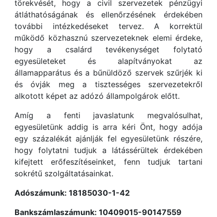
törekvését, hogy a civil szervezetek pénzügyi
átláthatóságának és ellenőrzésének érdekében
további intézkedéseket tervez. A korrektül
működő közhasznú szervezeteknek elemi érdeke,
hogy a csalárd tevékenységet folytató
egyesületeket és alapítványokat az
államapparátus és a bűnüldöző szervek szűrjék ki
és óvják meg a tisztességes szervezetekről
alkotott képet az adózó állampolgárok előtt.
Amíg a fenti javaslatunk megvalósulhat,
egyesületünk addig is arra kéri Önt, hogy adója
egy százalékát ajánlják fel egyesületünk részére,
hogy folytatni tudjuk a látássérültek érdekében
kifejtett erőfeszítéseinket, fenn tudjuk tartani
sokrétű szolgáltatásainkat.
Adószámunk: 18185030-1-42
Bankszámlaszámunk: 10409015-90147559