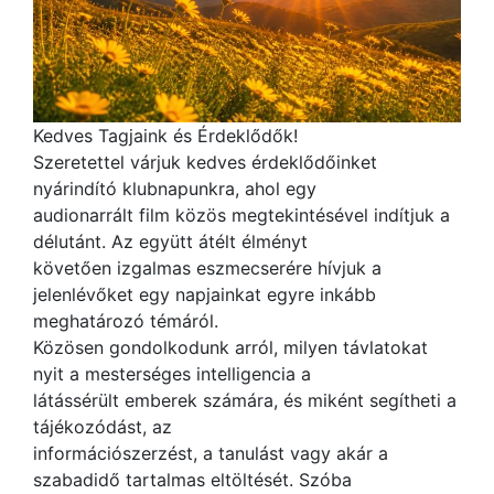
Kedves Tagjaink és Érdeklődők!
Szeretettel várjuk kedves érdeklődőinket
nyárindító klubnapunkra, ahol egy
audionarrált film közös megtekintésével indítjuk a
délutánt. Az együtt átélt élményt
követően izgalmas eszmecserére hívjuk a
jelenlévőket egy napjainkat egyre inkább
meghatározó témáról.
Közösen gondolkodunk arról, milyen távlatokat
nyit a mesterséges intelligencia a
látássérült emberek számára, és miként segítheti a
tájékozódást, az
információszerzést, a tanulást vagy akár a
szabadidő tartalmas eltöltését. Szóba