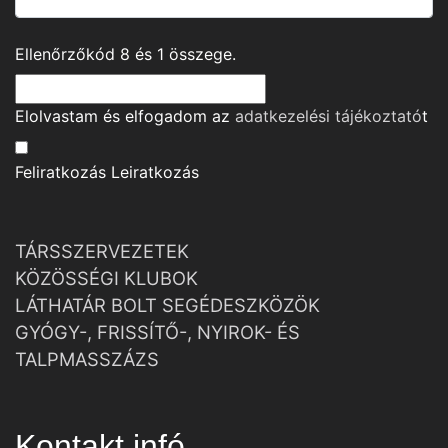
Ellenőrzőkód
8
és
1
összege.
Elolvastam és elfogadom az
adatkezelési tájékoztató
t
Feliratkozás
Leiratkozás
TÁRSSZERVEZETEK
KÖZÖSSÉGI KLUBOK
LÁTHATÁR BOLT SEGÉDESZKÖZÖK
GYÓGY-, FRISSÍTŐ-, NYIROK- ÉS
TALPMASSZÁZS
Kontakt infó