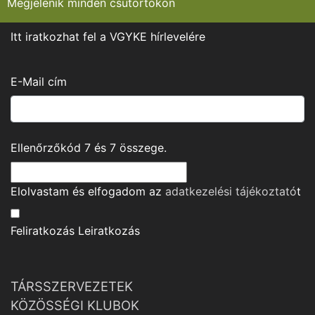
Megjelenik minden csütörtökön
Itt iratkozhat fel a VGYKE hírlevelére
E-Mail cím
Ellenőrzőkód
7
és
7
összege.
Elolvastam és elfogadom az
adatkezelési tájékoztató
t
Feliratkozás
Leiratkozás
TÁRSSZERVEZETEK
KÖZÖSSÉGI KLUBOK