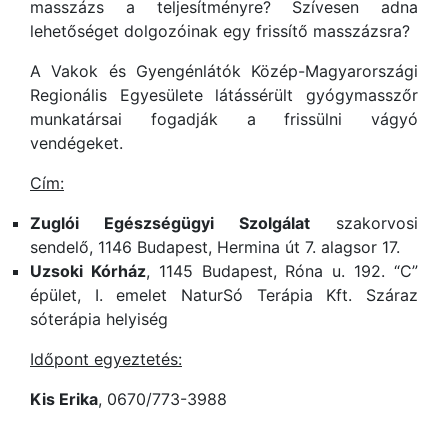
masszázs a teljesítményre? Szívesen adna
lehetőséget dolgozóinak egy frissítő masszázsra?
A Vakok és Gyengénlátók Közép-Magyarországi
Regionális Egyesülete látássérült gyógymasszőr
munkatársai fogadják a frissülni vágyó
vendégeket.
Cím:
Zuglói Egészségügyi Szolgálat
szakorvosi
sendelő, 1146 Budapest, Hermina út 7. alagsor 17.
Uzsoki Kórház
, 1145 Budapest, Róna u. 192. “C”
épület, I. emelet NaturSó Terápia Kft. Száraz
sóterápia helyiség
Időpont egyeztetés:
Kis Erika
, 0670/773-3988