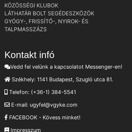
KÖZÖSSÉGI KLUBOK
LÁTHATÁR BOLT SEGÉDESZKÖZÖK
GYÓGY-, FRISSÍTŐ-, NYIROK- ÉS
TALPMASSZÁZS
Kontakt infó
Vedd fel velünk a kapcsolatot Messenger-en!
Székhely:
1141 Budapest, Szugló utca 81.
Telefon:
(+36-1) 384-5541
E-mail:
ugyfel@vgyke.com
FACEBOOK - Kövess minket!
Impresszum