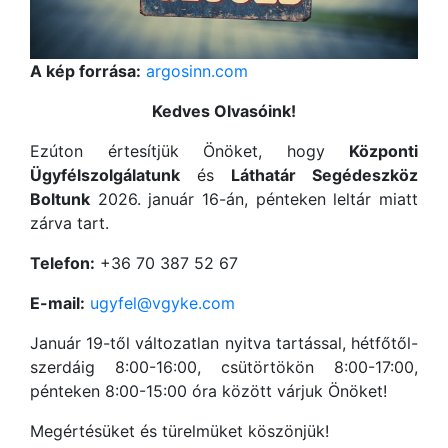
A kép forrása:
argosinn.com
Kedves Olvasóink!
Ezúton értesítjük Önöket, hogy
Központi
Ügyfélszolgálatunk
és
Láthatár Segédeszköz
Boltunk
2026. január 16-án, pénteken leltár miatt
zárva tart.
Telefon:
+36 70 387 52 67
E-mail:
ugyfel@vgyke.com
Január 19-től változatlan nyitva tartással, hétfőtől-
szerdáig 8:00-16:00, csütörtökön 8:00-17:00,
pénteken 8:00-15:00 óra között várjuk Önöket!
Megértésüket és türelmüket köszönjük!