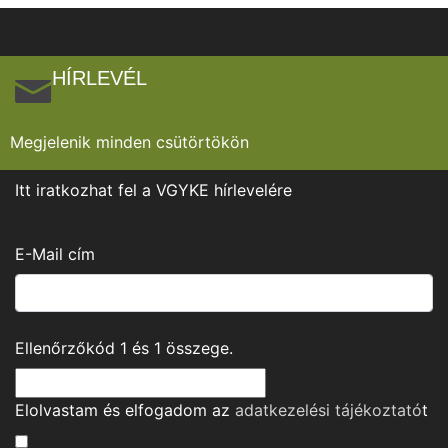
HÍRLEVÉL
Megjelenik minden csütörtökön
Itt iratkozhat fel a VGYKE hírlevelére
E-Mail cím
Ellenőrzőkód
1
és
1
összege.
Elolvastam és elfogadom az
adatkezelési tájékoztató
t