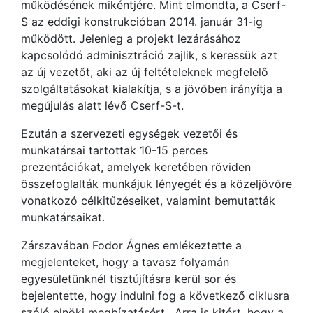
működésének mikéntjére. Mint elmondta, a Cserf-
S az eddigi konstrukcióban 2014. január 31-ig
működött. Jelenleg a projekt lezárásához
kapcsolódó adminisztráció zajlik, s keressük azt
az új vezetőt, aki az új feltételeknek megfelelő
szolgáltatásokat kialakítja, s a jövőben irányítja a
megújulás alatt lévő Cserf-S-t.
Ezután a szervezeti egységek vezetői és
munkatársai tartottak 10-15 perces
prezentációkat, amelyek keretében röviden
összefoglalták munkájuk lényegét és a közeljövőre
vonatkozó célkitűzéseiket, valamint bemutatták
munkatársaikat.
Zárszavában Fodor Ágnes emlékeztette a
megjelenteket, hogy a tavasz folyamán
egyesületünknél tisztújításra kerül sor és
bejelentette, hogy indulni fog a következő ciklusra
szóló elnöki megbízatásért. Arra is kitért, hogy a