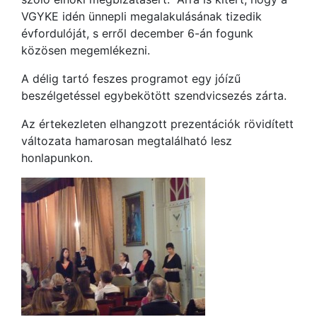
VGYKE idén ünnepli megalakulásának tizedik
évfordulóját, s erről december 6-án fogunk
közösen megemlékezni.
A délig tartó feszes programot egy jóízű
beszélgetéssel egybekötött szendvicsezés zárta.
Az értekezleten elhangzott prezentációk rövidített
változata hamarosan megtalálható lesz
honlapunkon.