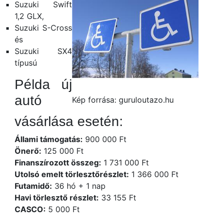
Suzuki Swift
1,2 GLX,
Suzuki S-Cross
és
Suzuki SX4
típusú
Példa új
autó
Kép forrása: guruloutazo.hu
vásárlása esetén:
Állami támogatás:
900 000 Ft
Önerő:
125 000 Ft
Finanszírozott összeg:
1 731 000 Ft
Utolsó emelt törlesztőrészlet:
1 366 000 Ft
Futamidő:
36 hó + 1 nap
Havi törlesztő részlet:
33 155 Ft
CASCO:
5 000 Ft