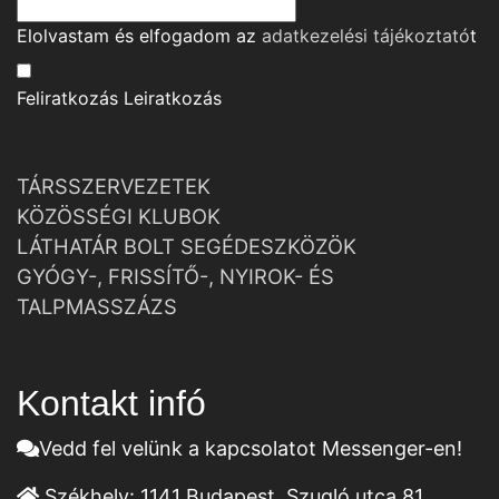
Elolvastam és elfogadom az
adatkezelési tájékoztató
t
Feliratkozás
Leiratkozás
TÁRSSZERVEZETEK
KÖZÖSSÉGI KLUBOK
LÁTHATÁR BOLT SEGÉDESZKÖZÖK
GYÓGY-, FRISSÍTŐ-, NYIROK- ÉS
TALPMASSZÁZS
Kontakt infó
Vedd fel velünk a kapcsolatot Messenger-en!
Székhely:
1141 Budapest, Szugló utca 81.