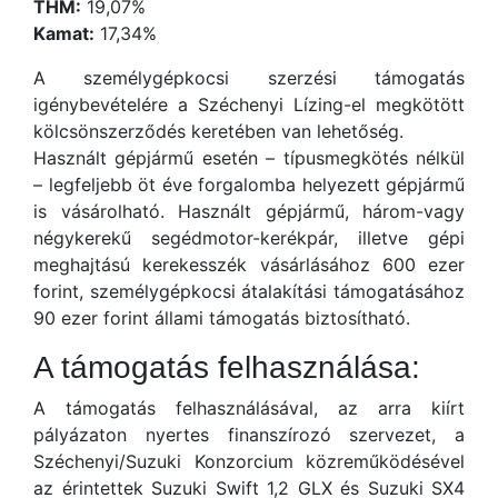
THM:
19,07%
Kamat:
17,34%
A személygépkocsi szerzési támogatás
igénybevételére a Széchenyi Lízing-el megkötött
kölcsönszerződés keretében van lehetőség.
Használt gépjármű esetén – típusmegkötés nélkül
– legfeljebb öt éve forgalomba helyezett gépjármű
is vásárolható. Használt gépjármű, három-vagy
négykerekű segédmotor-kerékpár, illetve gépi
meghajtású kerekesszék vásárlásához 600 ezer
forint, személygépkocsi átalakítási támogatásához
90 ezer forint állami támogatás biztosítható.
A támogatás felhasználása:
A támogatás felhasználásával, az arra kiírt
pályázaton nyertes finanszírozó szervezet, a
Széchenyi/Suzuki Konzorcium közreműködésével
az érintettek Suzuki Swift 1,2 GLX és Suzuki SX4