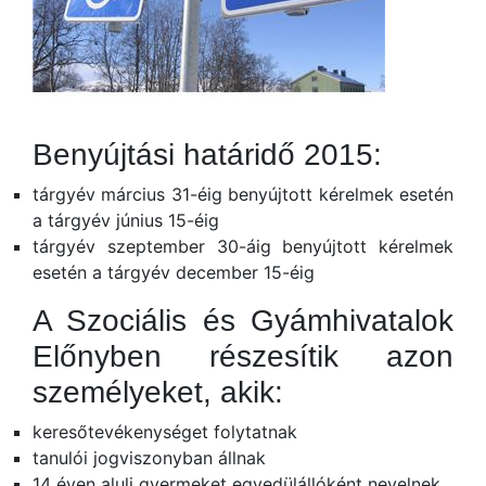
Benyújtási határidő 2015:
tárgyév március 31-éig benyújtott kérelmek esetén
a tárgyév június 15-éig
tárgyév szeptember 30-áig benyújtott kérelmek
esetén a tárgyév december 15-éig
A Szociális és Gyámhivatalok
Előnyben részesítik azon
személyeket, akik:
keresőtevékenységet folytatnak
tanulói jogviszonyban állnak
14 éven aluli gyermeket egyedülállóként nevelnek