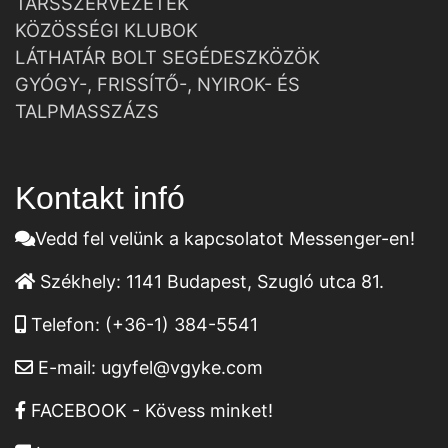
TÁRSSZERVEZETEK
KÖZÖSSÉGI KLUBOK
LÁTHATÁR BOLT SEGÉDESZKÖZÖK
GYÓGY-, FRISSÍTŐ-, NYIROK- ÉS
TALPMASSZÁZS
Kontakt infó
Vedd fel velünk a kapcsolatot Messenger-en!
Székhely:
1141 Budapest, Szugló utca 81.
Telefon:
(+36-1) 384-5541
E-mail:
ugyfel@vgyke.com
FACEBOOK - Kövess minket!