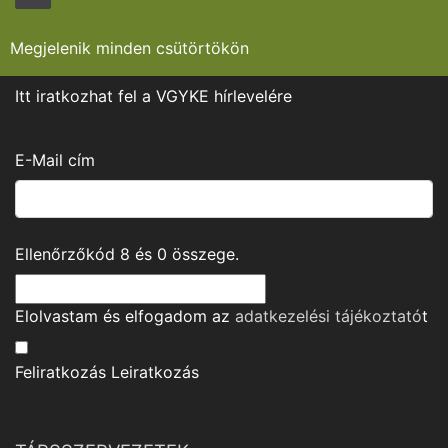
Megjelenik minden csütörtökön
Itt iratkozhat fel a VGYKE hírlevelére
E-Mail cím
Ellenőrzőkód
8
és
0
összege.
Elolvastam és elfogadom az
adatkezelési tájékoztató
t
Feliratkozás
Leiratkozás