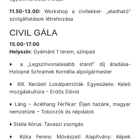
11.50-13.00:
Workshop a civilekkel- „eladható”
szolgáltatások létrehozása
CIVIL GÁLA
15.00-17.00
Helyszín:
Gyémánt 1 terem, színpad
♦ a „Legszínvonalasabb stand” díj átadása-
Holopné Schramek Kornélia alpolgármester
♦ XIII. Kerületi Lokálpatrióták Egyesülete: Keleti
mozgáskultúra – Erdős Dávid
♦ Láng – Acélhang Férfikar: Éljen hazánk, magyar
nemzetünk – Toborzók és népdalok
♦ Stella Kórus: Tavaszi zsongás
♦ Kóka Ferenc Művészeti Alapítvány: Képek