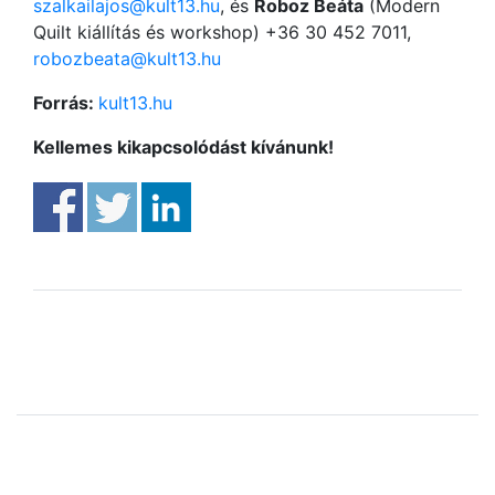
szalkailajos@kult13.hu
, és
Roboz Beáta
(Modern
Quilt kiállítás és workshop) +36 30 452 7011,
robozbeata@kult13.hu
Forrás:
kult13.hu
Kellemes kikapcsolódást kívánunk!