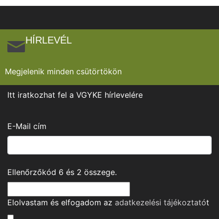
HÍRLEVÉL
Megjelenik minden csütörtökön
Itt iratkozhat fel a VGYKE hírlevelére
E-Mail cím
Ellenőrzőkód
6
és
2
összege.
Elolvastam és elfogadom az
adatkezelési tájékoztató
t