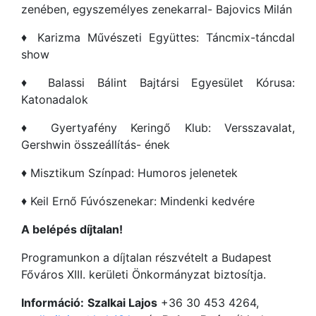
zenében, egyszemélyes zenekarral- Bajovics Milán
♦ Karizma Művészeti Együttes: Táncmix-táncdal
show
♦ Balassi Bálint Bajtársi Egyesület Kórusa:
Katonadalok
♦ Gyertyafény Keringő Klub: Versszavalat,
Gershwin összeállítás- ének
♦ Misztikum Színpad: Humoros jelenetek
♦ Keil Ernő Fúvószenekar: Mindenki kedvére
A belépés díjtalan!
Programunkon a díjtalan részvételt a Budapest
Főváros XIII. kerületi Önkormányzat biztosítja.
Információ:
Szalkai Lajos
+36 30 453 4264,