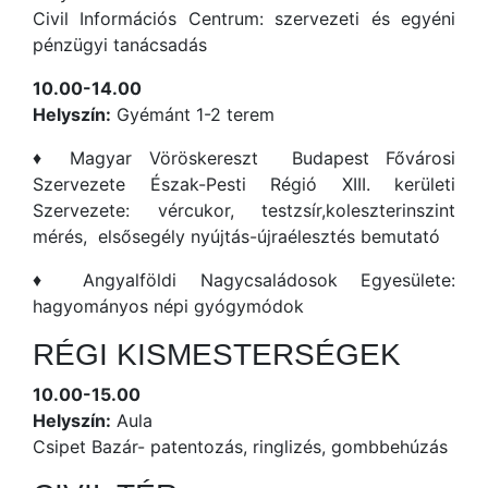
Civil Információs Centrum: szervezeti és egyéni
pénzügyi tanácsadás
10.00-14.00
Helyszín:
Gyémánt 1-2 terem
♦ Magyar Vöröskereszt Budapest Fővárosi
Szervezete Észak-Pesti Régió XIII. kerületi
Szervezete: vércukor, testzsír,koleszterinszint
mérés, elsősegély nyújtás-újraélesztés bemutató
♦ Angyalföldi Nagycsaládosok Egyesülete:
hagyományos népi gyógymódok
RÉGI KISMESTERSÉGEK
10.00-15.00
Helyszín:
Aula
Csipet Bazár- patentozás, ringlizés, gombbehúzás