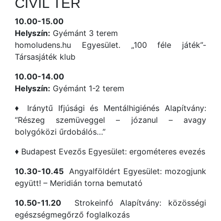
CIVIL TÉR
10.00-15.00
Helyszín:
Gyémánt 3 terem
homoludens.hu Egyesület. „100 féle játék”-
Társasjáték klub
10.00-14.00
Helyszín:
Gyémánt 1-2 terem
♦ Iránytű Ifjúsági és Mentálhigiénés Alapítvány:
“Részeg szemüveggel – józanul – avagy
bolygóközi űrdobálós…”
♦ Budapest Evezős Egyesület: ergométeres evezés
10.30-10.45
Angyalföldért Egyesület: mozogjunk
együtt! – Meridián torna bemutató
10.50-11.20
Strokeinfó Alapítvány: közösségi
egészségmegőrző foglalkozás