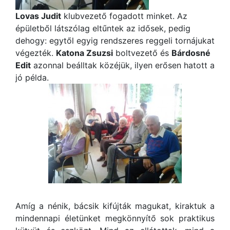
Lovas Judit
klubvezető fogadott minket. Az
épületből látszólag eltűntek az idősek, pedig
dehogy: egytől egyig rendszeres reggeli tornájukat
végezték.
Katona Zsuzsi
boltvezető és
Bárdosné
Edit
azonnal beálltak közéjük, ilyen erősen hatott a
jó példa.
Amíg a nénik, bácsik kifújták magukat, kiraktuk a
mindennapi életünket megkönnyítő sok praktikus