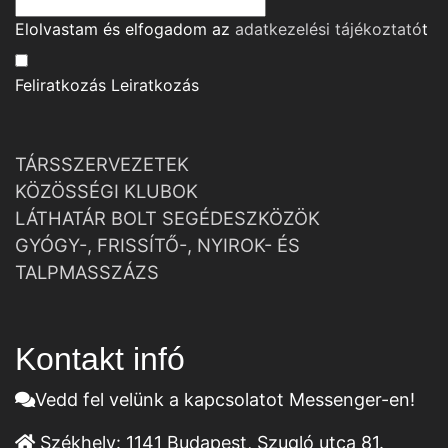
Elolvastam és elfogadom az
adatkezelési tájékoztató
t
Feliratkozás
Leiratkozás
TÁRSSZERVEZETEK
KÖZÖSSÉGI KLUBOK
LÁTHATÁR BOLT SEGÉDESZKÖZÖK
GYÓGY-, FRISSÍTŐ-, NYIROK- ÉS
TALPMASSZÁZS
Kontakt infó
Vedd fel velünk a kapcsolatot Messenger-en!
Székhely:
1141 Budapest, Szugló utca 81.