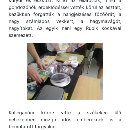
kütyüt és eszközt. Mind az ellátottak, mind a
gondozónők érdeklődéssel vették körül az asztalt,
kezükben forgatták a hangjelzéses főzőórát, a
nagy számlapos vekkert, a hagymavágót,
nagyítókat. Az egyik néni egy Rubik kockával
szemezett.
Kolléganőm körbe vitte a székeken ülő
nehezebben mozgó idős embereknek is a
bemutatott tárgyakat.