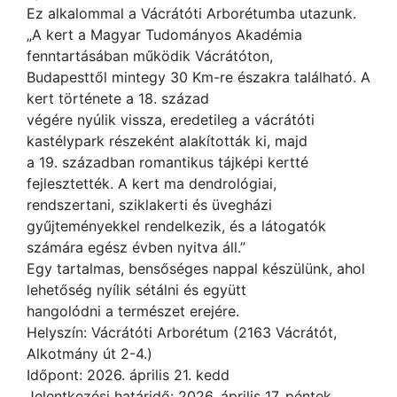
Ez alkalommal a Vácrátóti Arborétumba utazunk.
„A kert a Magyar Tudományos Akadémia
fenntartásában működik Vácrátóton,
Budapesttől mintegy 30 Km-re északra található. A
kert története a 18. század
végére nyúlik vissza, eredetileg a vácrátóti
kastélypark részeként alakították ki, majd
a 19. században romantikus tájképi kertté
fejlesztették. A kert ma dendrológiai,
rendszertani, sziklakerti és üvegházi
gyűjteményekkel rendelkezik, és a látogatók
számára egész évben nyitva áll.”
Egy tartalmas, bensőséges nappal készülünk, ahol
lehetőség nyílik sétálni és együtt
hangolódni a természet erejére.
Helyszín: Vácrátóti Arborétum (2163 Vácrátót,
Alkotmány út 2-4.)
Időpont: 2026. április 21. kedd
Jelentkezési határidő: 2026. április 17. péntek