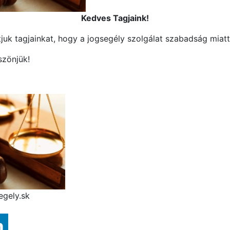
Kedves Tagjaink!
juk tagjainkat, hogy a jogsegély szolgálat szabadság miatt
zönjük!
egely.sk