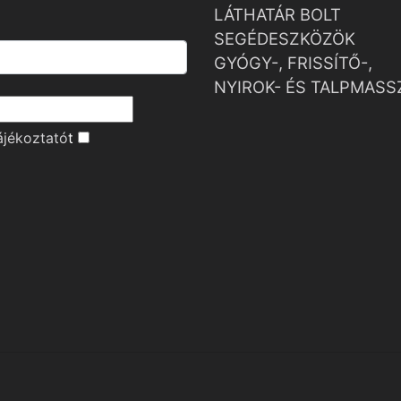
LÁTHATÁR BOLT
SEGÉDESZKÖZÖK
GYÓGY-, FRISSÍTŐ-,
NYIROK- ÉS TALPMASS
ájékoztató
t