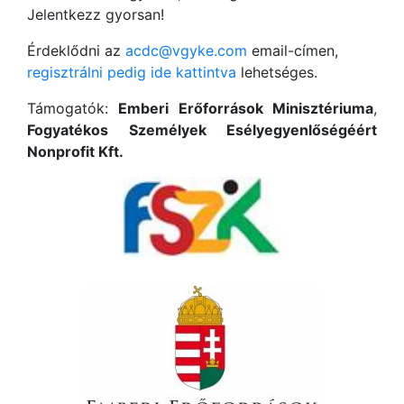
Jelentkezz gyorsan!
Érdeklődni az
acdc@vgyke.com
email-címen,
regisztrálni pedig ide kattintva
lehetséges.
Támogatók:
Emberi Erőforrások Minisztériuma
,
Fogyatékos Személyek Esélyegyenlőségéért
Nonprofit Kft.