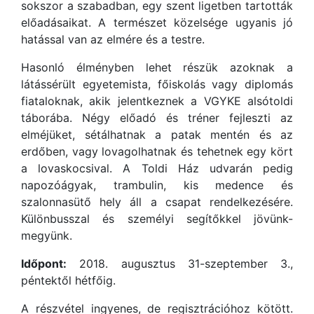
sokszor a szabadban, egy szent ligetben tartották
előadásaikat. A természet közelsége ugyanis jó
hatással van az elmére és a testre.
Hasonló élményben lehet részük azoknak a
látássérült egyetemista, főiskolás vagy diplomás
fiataloknak, akik jelentkeznek a VGYKE alsótoldi
táborába. Négy előadó és tréner fejleszti az
elméjüket, sétálhatnak a patak mentén és az
erdőben, vagy lovagolhatnak és tehetnek egy kört
a lovaskocsival. A Toldi Ház udvarán pedig
napozóágyak, trambulin, kis medence és
szalonnasütő hely áll a csapat rendelkezésére.
Különbusszal és személyi segítőkkel jövünk-
megyünk.
Időpont:
2018. augusztus 31-szeptember 3.,
péntektől hétfőig.
A részvétel ingyenes, de regisztrációhoz kötött.