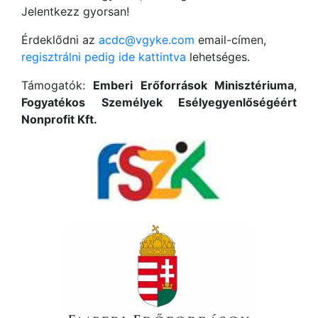
Jelentkezz gyorsan!
Érdeklődni az
acdc@vgyke.com
email-címen,
regisztrálni pedig ide kattintva
lehetséges.
Támogatók:
Emberi Erőforrások Minisztériuma
,
Fogyatékos Személyek Esélyegyenlőségéért
Nonprofit Kft.