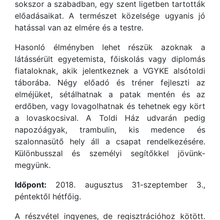
sokszor a szabadban, egy szent ligetben tartották
előadásaikat. A természet közelsége ugyanis jó
hatással van az elmére és a testre.
Hasonló élményben lehet részük azoknak a
látássérült egyetemista, főiskolás vagy diplomás
fiataloknak, akik jelentkeznek a VGYKE alsótoldi
táborába. Négy előadó és tréner fejleszti az
elméjüket, sétálhatnak a patak mentén és az
erdőben, vagy lovagolhatnak és tehetnek egy kört
a lovaskocsival. A Toldi Ház udvarán pedig
napozóágyak, trambulin, kis medence és
szalonnasütő hely áll a csapat rendelkezésére.
Különbusszal és személyi segítőkkel jövünk-
megyünk.
Időpont:
2018. augusztus 31-szeptember 3.,
péntektől hétfőig.
A részvétel ingyenes, de regisztrációhoz kötött.