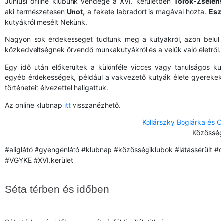
Júniusi online klubunk vendége a XVI. kerületben
Török-Zselen
aki természetesen
Unot,
a fekete labradort is magával hozta.
Esz
kutyákról mesélt Nekünk.
Nagyon sok érdekességet tudtunk meg a kutyákról, azon belül
közkedveltségnek örvendő munkakutyákról és a velük való életről.
Egy idő után előkerültek a különféle vicces vagy tanulságos ku
egyéb érdekességek, például a vakvezető kutyák élete gyerekek
történeteit élvezettel hallgattuk.
Az online klubnap
itt
visszanézhető.
Kollárszky Boglárka és 
Közösség
#aliglátó #gyengénlátó #klubnap #közösségiklubok #látássérült #
#VGYKE #XVI.kerület
Séta térben és időben