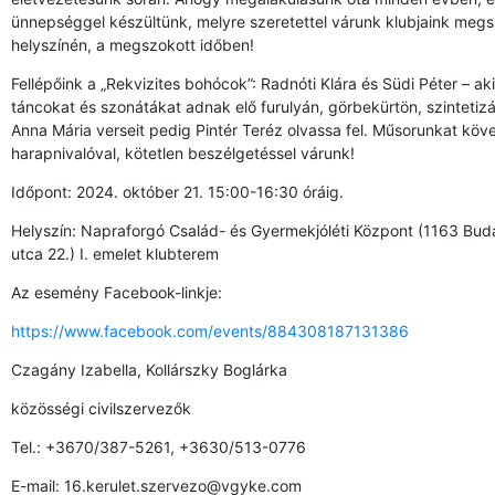
ünnepséggel készültünk, melyre szeretettel várunk klubjaink megs
helyszínén, a megszokott időben!
Fellépőink a „Rekvizites bohócok”: Radnóti Klára és Südi Péter – a
táncokat és szonátákat adnak elő furulyán, görbekürtön, szintetiz
Anna Mária verseit pedig Pintér Teréz olvassa fel. Műsorunkat köv
harapnivalóval, kötetlen beszélgetéssel várunk!
Időpont: 2024. október 21. 15:00-16:30 óráig.
Helyszín: Napraforgó Család- és Gyermekjóléti Központ (1163 Buda
utca 22.) I. emelet klubterem
Az esemény Facebook-linkje:
https://www.facebook.com/events/884308187131386
Czagány Izabella, Kollárszky Boglárka
közösségi civilszervezők
Tel.: +3670/387-5261, +3630/513-0776
E-mail: 16.kerulet.szervezo@vgyke.com