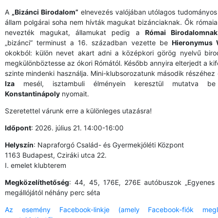
A
„Bizánci Birodalom”
elnevezés valójában utólagos tudományos 
állam polgárai soha nem hívták magukat bizánciaknak. Ők rómaia
nevezték magukat, államukat pedig a
Római Birodalomnak
„bizánci” terminust a 16. században vezette be
Hieronymus 
okokból: külön nevet akart adni a középkori görög nyelvű bir
megkülönböztesse az ókori Rómától. Később annyira elterjedt a ki
szinte mindenki használja. Mini-klubsorozatunk második részéhez 
Iza
mesél, isztambuli élményein keresztül mutatva be
Konstantinápoly
nyomait.
Szeretettel várunk erre a különleges utazásra!
Időpont
: 2026. július 21. 14:00-16:00
Helyszín
: Napraforgó Család- és Gyermekjóléti Központ
1163 Budapest, Cziráki utca 22.
I. emelet klubterem
Megközelíthetőség
: 44, 45, 176E, 276E autóbuszok „Egyenes u
megállójától néhány perc séta
Az esemény Facebook-linkje (amely Facebook-fiók megl