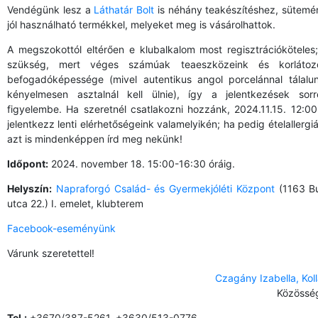
Vendégünk lesz a
Láthatár Bolt
is néhány teakészítéshez, sütemé
jól használható termékkel, melyeket meg is vásárolhattok.
A megszokottól eltérően e klubalkalom most regisztrációköteles
szükség, mert véges számúak teaeszközeink és korlátozo
befogadóképessége (mivel autentikus angol porcelánnal tálalu
kényelmesen asztalnál kell ülnie), így a jelentkezések sor
figyelembe. Ha szeretnél csatlakozni hozzánk, 2024.11.15. 12:0
jelentkezz lenti elérhetőségeink valamelyikén; ha pedig ételallerg
azt is mindenképpen írd meg nekünk!
Időpont:
2024. november 18. 15:00-16:30 óráig.
Helyszín:
Napraforgó Család- és Gyermekjóléti Központ
(1163 Bu
utca 22.) I. emelet, klubterem
Facebook-eseményünk
Várunk szeretettel!
Czagány Izabella, Kol
Közösség
Tel.:
+3670/387-5261, +3630/513-0776