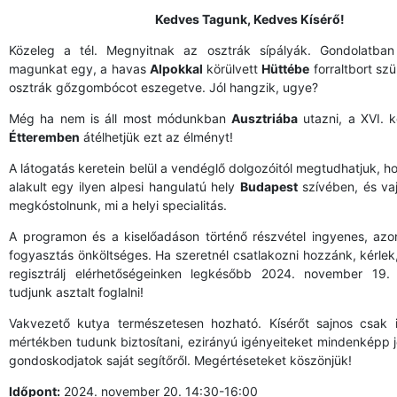
Kedves Tagunk, Kedves Kísérő!
Közeleg a tél. Megnyitnak az osztrák sípályák. Gondolatban
magunkat egy, a havas
Alpokkal
körülvett
Hüttébe
forraltbort sz
osztrák gőzgombócot eszegetve. Jól hangzik, ugye?
Még ha nem is áll most módunkban
Ausztriába
utazni, a XVI. k
Étteremben
átélhetjük ezt az élményt!
A látogatás keretein belül a vendéglő dolgozóitól megtudhatjuk, ho
alakult egy ilyen alpesi hangulatú hely
Budapest
szívében, és va
megkóstolnunk, mi a helyi specialitás.
A programon és a kiselőadáson történő részvétel ingyenes, azo
fogyasztás önköltséges. Ha szeretnél csatlakozni hozzánk, kérl
regisztrálj elérhetőségeinken legkésőbb 2024. november 19.
tudjunk asztalt foglalni!
Vakvezető kutya természetesen hozható. Kísérőt sajnos csak i
mértékben tudunk biztosítani, ezirányú igényeiteket mindenképp 
gondoskodjatok saját segítőről. Megértéseteket köszönjük!
Időpont:
2024. november 20. 14:30-16:00