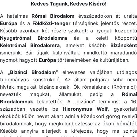
Kedves Tagunk, Kedves Kísérő!
A hatalmas
Római Birodalom
évszázadokon át uralt
Európa
és a
Földközi-tenger
térségének jelentős részét.
Később azonban két részre szakadt: a nyugati központú
Nyugatrómai Birodalomra
és a keleti központ
Keletrómai Birodalomra
, amelyet később
Bizáncként
ismerünk. Bár útjaik különváltak, mindkettő maradandó
nyomot hagyott
Európa
történelmében és kultúrájában.
A
„Bizánci Birodalom”
elnevezés valójában utólago
tudományos konstrukció. Az állam polgárai soha nem
hívták magukat bizánciaknak. Ők rómaiaknak (Rhómaioi)
nevezték magukat, államukat pedig a
Római
Birodalomnak
tekintették. A „bizánci” terminust a 16.
században vezette be
Hieronymus Wolf
, gyakorlat
okokból: külön nevet akart adni a középkori görög nyelvű
birodalomnak, hogy megkülönböztesse az ókori Rómától.
Később annyira elterjedt a kifejezés, hogy ma szinte