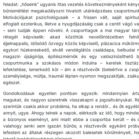
feladat: „hőseink” ugyanis ittas vezetés következményeként kény
bűnismétlést megakadályozni hivatott utánképzéses csoportmunk
Motivációjukat pszichológusaik – a frissen vált, saját spirituá
elfoglalt ezoterikus, illetve a nyugdíjazásáig csak a centit vágó v
– sem tudják éppen növelni. A csoporttagok a mai magyar tá
rétegét képviselik: akad közöttük nevelőintézetben felnő
éjjelnappalis, idősödő özvegy közös képviselő, plázacica műkör
egykori húskereskedő, elvált vendéglátós családapa, belbudai m
magazin újságírója, építészmérnök és egy valószínűsíthető 
csoportmunka a szokásos módon indulna – keretek tisztáz
lefektetése, ismerkedő kör – ám a résztvevők (beleértve a csop
személyisége, múltja, traumái lépten-nyomon megszakítják, zsáku
egészet.
Gondolkodásuk egyetlen pontban egyezik: mindannyian ártat
magukat, és nagyon szeretnék visszakapni a jogosítványukat. R
szerintük csakis akkor probléma, ha elkap a rendőr… és ők egyé
annyit, ugye. Ahogy telnek a napok, elérkezik az idő, hogy minden
a bizonyos eseményt, ami miatt ebbe a csoportba került – és 
valahogy senki sem igazán bűnös; a résztvevők egyként prób
lefesteni az általuk részegen okozott balesetek körülményeit, 
lehető legártatlanabbnak tűnjenek.