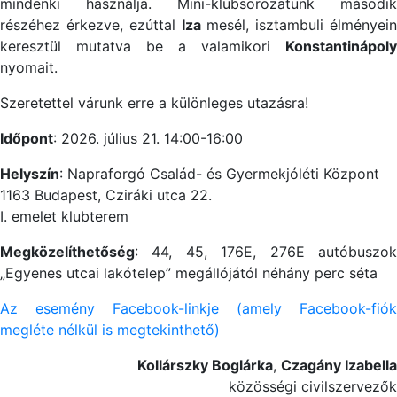
mindenki használja. Mini-klubsorozatunk második
részéhez érkezve, ezúttal
Iza
mesél, isztambuli élményein
keresztül mutatva be a valamikori
Konstantinápoly
nyomait.
Szeretettel várunk erre a különleges utazásra!
Időpont
: 2026. július 21. 14:00-16:00
Helyszín
: Napraforgó Család- és Gyermekjóléti Központ
1163 Budapest, Cziráki utca 22.
I. emelet klubterem
Megközelíthetőség
: 44, 45, 176E, 276E autóbuszok
„Egyenes utcai lakótelep” megállójától néhány perc séta
Az esemény Facebook-linkje (amely Facebook-fiók
megléte nélkül is megtekinthető)
Kollárszky Boglárka
,
Czagány Izabella
közösségi civilszervezők