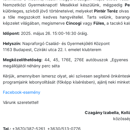
Nemzetközi Gyermeknapot! Mesékkel készülünk, mégpedig
Pe
különleges, szívből jövő történeteivel, melyeket
Pintér Teréz
olvas
a tőle megszokott kedves hangvétellel. Tarts velünk, barang
képzelet világában, megismerve
Cincogi
vagy
Füles,
a tacskó kal
Időpont:
2025. május 26. 15:00-16:30 óráig.
Helyszín:
Napraforgó Család- és Gyermekjóléti Központ
1163 Budapest, Cziráki utca 22. I. emelet klubterem
Megközelíthetőség:
44, 45, 176E, 276E autóbuszok „Egyenes u
megállójától néhány perc séta
Kérjük, amennyiben ismersz olyat, aki szívesen segítené önkéntesk
programjaink lebonyolítását (főképp kísérésben), ajánlj neki minket
Facebook-esemény
Várunk szeretettel!
Czagány Izabella,
Koll
közösség
Tel.:
+3670/387-5261, +3630/513-0776