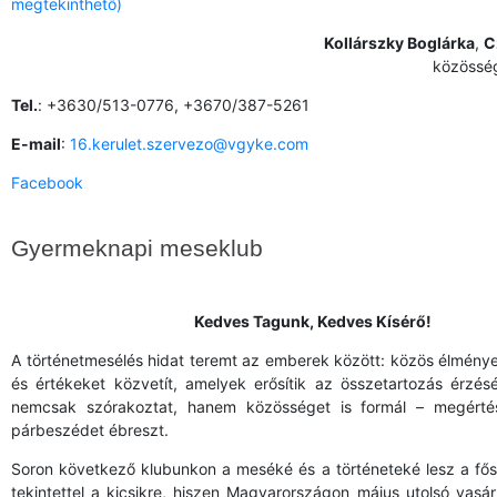
megtekinthető)
Kollárszky Boglárka
,
C
közösség
Tel.
: +3630/513-0776, +3670/387-5261
E-mail
:
16.kerulet.szervezo@vgyke.com
Facebook
Gyermeknapi meseklub
Kedves Tagunk, Kedves Kísérő!
A történetmesélés hidat teremt az emberek között: közös élmény
és értékeket közvetít, amelyek erősítik az összetartozás érzésé
nemcsak szórakoztat, hanem közösséget is formál – megértés
párbeszédet ébreszt.
Soron következő klubunkon a meséké és a történeteké lesz a fős
tekintettel a kicsikre, hiszen Magyarországon május utolsó vasár