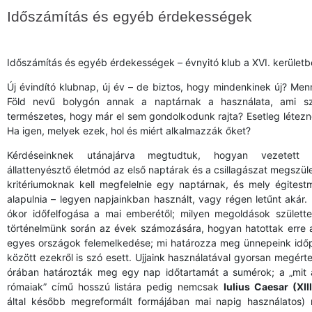
Időszámítás és egyéb érdekességek
Időszámítás és egyéb érdekességek – évnyitó klub a XVI. kerület
Új évindító klubnap, új év – de biztos, hogy mindenkinek új? Menn
Föld nevű bolygón annak a naptárnak a használata, ami s
természetes, hogy már el sem gondolkodunk rajta? Esetleg létezn
Ha igen, melyek ezek, hol és miért alkalmazzák őket?
Kérdéseinknek utánajárva megtudtuk, hogyan vezetett 
állattenyésztő életmód az első naptárak és a csillagászat megszül
kritériumoknak kell megfelelnie egy naptárnak, és mely égitest
alapulnia – legyen napjainkban használt, vagy régen letűnt akár. 
ókor időfelfogása a mai emberétől; milyen megoldások születt
történelmünk során az évek számozására, hogyan hatottak erre a
egyes országok felemelkedése; mi határozza meg ünnepeink időp
között ezekről is szó esett. Ujjaink használatával gyorsan megérte
órában határozták meg egy nap időtartamát a sumérok; a „mit
rómaiak” című hosszú listára pedig nemcsak
Iulius Caesar
(XII
által később megreformált formájában mai napig használatos)