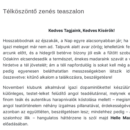
Télköszöntő zenés teaszalon
Kedves Tagjaink, Kedves Kísérők!
Hosszabbodnak az éjszakák, a Nap egyre alacsonyabban jár; ha f
igazi meleget már nem ad. Talpunk alatt avar zörög; lehelletünk 
arcunk előtt, és a hidegről betérve bizony jól esik a fűtött szoba
Odakinn elcsendesedik a természet, énekes madaraink szavát a v
hirdetve a tél jövetelét; ám a téli napfordulóig is sokat kell még 
pedig egyenesen beláthatatlan messzeségekben látszik i
összevetve: kitűnő alkalom a találkozásra, beszélgetésre!
Novemberi klubunk alkalmával igazi dopaminlökettel készülü
különleges, testet-lelket felüdítő angol teadélutánnal, melynek 
finom teák és autentikus harapnivalók kóstolása mellett – megi
angol teatörténelem néhány izgalmas pillanatával, érdekességéve
azonban az együttléten, beszélgetésen lesz; mindehhez pedig – 
szalonhoz illik – hangulatos háttérzene is szól majd
Helle Max
előadásában.