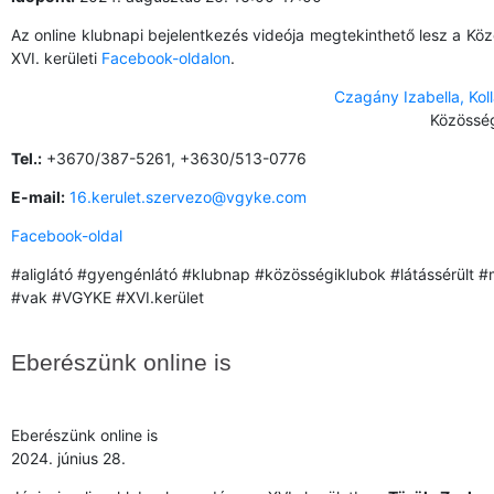
Az online klubnapi bejelentkezés videója megtekinthető lesz a K
XVI. kerületi
Facebook-oldalon
.
Czagány Izabella, Kol
Közösség
Tel.:
+3670/387-5261, +3630/513-0776
E-mail:
16.kerulet.szervezo@vgyke.com
Facebook-oldal
#aliglátó #gyengénlátó #klubnap #közösségiklubok #látássérült #
#vak #VGYKE #XVI.kerület
Eberészünk online is
Eberészünk online is
2024. június 28.