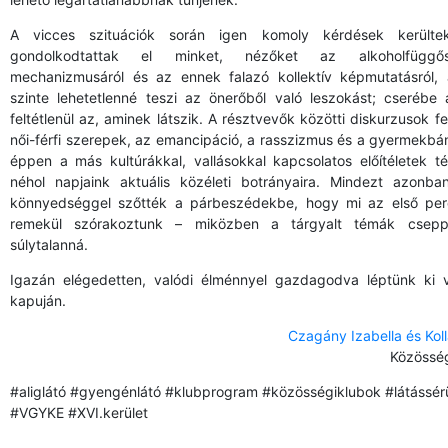
A vicces szituációk során igen komoly kérdések kerültek
gondolkodtattak el minket, nézőket az alkoholfüggő
mechanizmusáról és az ennek falazó kollektív képmutatásról,
szinte lehetetlenné teszi az önerőből való leszokást; cserébe
feltétlenül az, aminek látszik. A résztvevők közötti diskurzusok f
női-férfi szerepek, az emancipáció, a rasszizmus és a gyermekb
éppen a más kultúrákkal, vallásokkal kapcsolatos előítéletek té
néhol napjaink aktuális közéleti botrányaira. Mindezt azonba
könnyedséggel szőtték a párbeszédekbe, hogy mi az első perc
remekül szórakoztunk – miközben a tárgyalt témák csepp
súlytalanná.
Igazán elégedetten, valódi élménnyel gazdagodva léptünk ki 
kapuján.
Czagány Izabella és Kol
Közösség
#aliglátó #gyengénlátó #klubprogram #közösségiklubok #látássér
#VGYKE #XVI.kerület