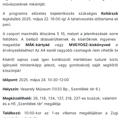
művészetének mikéntjét.
A programra előzetes bejelentkezés szükséges
Kollársz
legkésőbb 2025. május 22. 16:00-ig! A tárlatvezetés időtartama el
perc.
A csoport maximális létszáma 5 fő, melyet a jelentkezések sorr
feltölteni. A belépő látássérülteknek és kísérőiknek ingyenes
magaddal
MÁK-kártyád
vagy
MVGYOSZ-kiskönyved
a 
érvényesítéséhez! Az A4-esnél nagyobb csomagok nem vihetők be 
Kísérőt sajnos csak igen korlátozott mértékben tudunk biztos
igényeid mindenképp jelezd, vagy gondoskodj saját segítőrő
köszönjük!
Időpont:
2025. május 24. 10:30-12:00
Helyszín:
Vasarely Múzeum (1033 Bp., Szentlélek tér 6.)
Megközelíthető:
29, 118, 134, 137, 218, 237-es buszok, valamint 
és a H5 „Szentlélek tér” megállója
Találkozó:
10:00-kor az 1-es villamos megállójában a Zugl