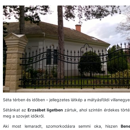
Séta térben és időben – jellegzetes látkép a mátyásföldi villanegy
Sétánkat az
Erzsébet ligetben
zártuk, ahol szintén érdekes tört
meg a szovjet időkről.
Aki most lemaradt, szomorkodásra semmi oka, hiszen
Ben