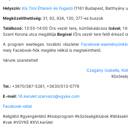
Helyszín:
Kis Tirol Étterem és Fogadó
(1161 Budapest, Batthyány u.
Megközelíthetőség:
31, 92, 92A, 130, 277-es buszok
Találkozó:
13:55-14:00 Örs vezér tere, kürtőskalácsos
Izával;
14:
Szent Korona utca megállója
Bogival
(Örs vezér tere felől érkező ol
A program esetleges további részletei
Facebook-eseményünkb
mely Facebook-fiók megléte nélkül is megtekinthető.
Várunk szeretettel!
Czagány Izabella, Kol
Közösség
Tel.:
+3670/387-5261, +3630/513-0776
E-mail:
16.kerulet.szervezo@vgyke.com
Facebook-oldal
#aliglátó #gyengénlátó #klubprogram #közösségiklubok #látássér
#vak #VGYKE #XVI.kerület