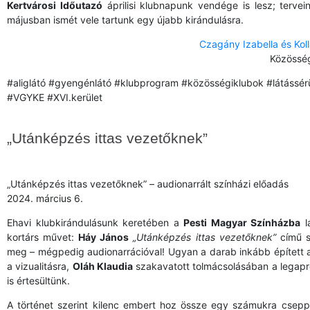
Kertvárosi Időutazó
áprilisi klubnapunk vendége is lesz; tervei
májusban ismét vele tartunk egy újabb kirándulásra.
Czagány Izabella és Kol
Közösség
#aliglátó #gyengénlátó #klubprogram #közösségiklubok #látássér
#VGYKE #XVI.kerület
„Utánképzés ittas vezetőknek”
„Utánképzés ittas vezetőknek” – audionarrált színházi előadás
2024. március 6.
Ehavi klubkirándulásunk keretében a
Pesti Magyar Színházba
lá
kortárs művet:
Háy János
„Utánképzés ittas vezetőknek”
című sz
meg – mégpedig audionarrációval! Ugyan a darab inkább épített 
a vizualitásra,
Oláh Klaudia
szakavatott tolmácsolásában a legapr
is értesültünk.
A történet szerint kilenc embert hoz össze egy számukra cseppe