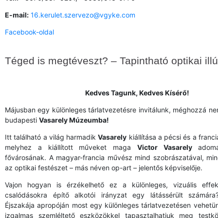
E-mail:
16.kerulet.szervezo@vgyke.com
Facebook-oldal
Téged is megtéveszt? – Tapintható optikai ill
Kedves Tagunk, Kedves Kísérő!
Májusban egy különleges tárlatvezetésre invitálunk, méghozzá ne
budapesti
Vasarely Múzeumba!
Itt található a világ harmadik
Vasarely
kiállítása a pécsi és a franci
melyhez a kiállított műveket maga
Victor Vasarely
adomán
fővárosának. A magyar-francia művész mind szobrászatával, min
az optikai festészet – más néven op-art – jelentős képviselője.
Vajon hogyan is érzékelhető ez a különleges, vizuális effek
csalódásokra építő alkotói irányzat egy látássérült számár
Éjszakája apropóján most egy különleges tárlatvezetésen vehetü
izgalmas szemléltető eszközökkel tapasztalhatjuk meg testkö