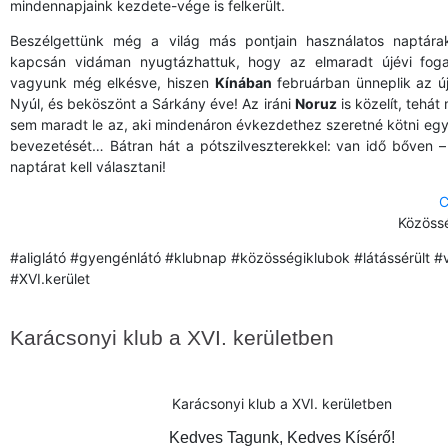
mindennapjaink kezdete-vége is felkerült.
Beszélgettünk még a világ más pontjain használatos naptára
kapcsán vidáman nyugtázhattuk, hogy az elmaradt újévi fog
vagyunk még elkésve, hiszen
Kínában
februárban ünneplik az új
Nyúl, és beköszönt a Sárkány éve! Az iráni
Noruz
is közelít, tehá
sem maradt le az, aki mindenáron évkezdethez szeretné kötni eg
bevezetését… Bátran hát a pótszilveszterekkel: van idő bőven –
naptárat kell választani!
C
Közössé
#aliglátó #gyengénlátó #klubnap #közösségiklubok #látássérült 
#XVI.kerület
Karácsonyi klub a XVI. kerületben
Karácsonyi klub a XVI. kerületben
Kedves Tagunk, Kedves Kísérő!