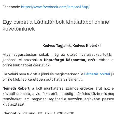
Facebook:
https://www.facebook.com/lampas16bp/
Egy csipet a Láthatár bolt kínálatából online
követőinknek
Kedves Tagjaink, Kedves Kísérők!
Mivel augusztusban sokak még az utolsó nyaralásukat töltik,
jutnának el hozzánk a
Napraforgó Központba,
ezért ebben a
online klubnappal készülünk.
Ha valaki nem tudott eljönni és megismerkedni a
Láthatár bolttal
jú
online klubnap keretében pótolhatja az élményt.
Németh Róbert,
a bolt munkatársa számos érdekes árut hoz el
követői számára, a videó keretében pedig működés közben is meg 
termékeket, ami nagyban segítheti a hozzánk leginkább passz
kiválasztását.
Időpont:
2024. augusztus 26. 16:00-17:00