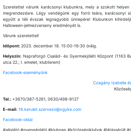
Szeretettel várunk karácsonyi klubunkra, mely a szokott helyen
megrendezésre. Légy vendégünk egy forró teára, karácsonyi süt
együtt a téli évszak legnagyobb ünnepére! Klubunkon kihirdet
Halloween-jelmezverseny eredményét is.
Várunk szeretettel!
Időpont:
2023. december 18. 15:00-16:30 óráig.
Helyszín:
Napraforgó Család- és Gyermekjóléti Központ (1163 Bu
utca 22.; I. emelet, klubterem)
Facebook-eseményünk
Czagány Izabella é
Közösség
Tel.:
+3670/387-5261, 0630/498-9127
E-mail:
16.kerulet.szervezo@vgyke.com
Facebook-oldal
#aliglátó #gyengénlátó #klubnap #közösségiklubok #látássérült 