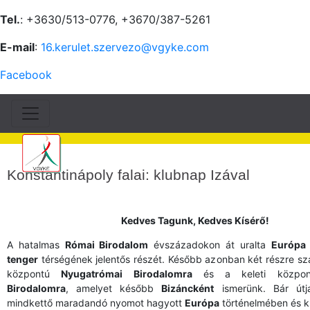
Tel.
: +3630/513-0776, +3670/387-5261
E-mail
:
16.kerulet.szervezo@vgyke.com
Facebook
Konstantinápoly falai: klubnap Izával
Kedves Tagunk, Kedves Kísérő!
A hatalmas
Római Birodalom
évszázadokon át uralta
Európa
tenger
térségének jelentős részét. Később azonban két részre sz
központú
Nyugatrómai Birodalomra
és a keleti közp
Birodalomra
, amelyet később
Bizáncként
ismerünk. Bár útja
mindkettő maradandó nyomot hagyott
Európa
történelmében és k