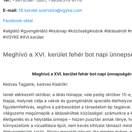
E-mail:
16.kerulet.szervezo@vgyke.com
Facebook-oldal
#aliglátó #gyengénlátó #klubnap #közösségiklubok #látássérült 
#VGYKE #XVI.kerület
Meghívó a XVI. kerület fehér bot napi ünnep
Meghívó a XVI. kerület fehér bot napi ünnepségér
Kedves Tagjaink, kedves Kisérők!
Ismét elérkezett október, a látás hónapja; vele pedig október 15-e,
Napja, melynek célja a vakok és gyengénlátók speciális élethelyze
figyelemfelhívás, segítve a párbeszédet a társadalom ép tagjaival.
világszerte megünneplik a látássérültek közösségei: számunkra a k
életigenlés és a helytállás ünnepe – hiszen pusztán annak ténye, 
környezetünk a vizualitásra épül, nem kevés kihívást támaszt min
életvezetésünk során. Ahogy megalakulásunk óta minden évben, ezú