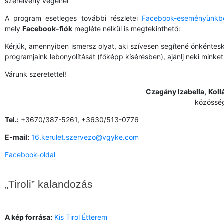
szerelvény végénél
A program esetleges további részletei
Facebook-eseményünkb
mely
Facebook-fiók
megléte nélkül is megtekinthető:
Kérjük, amennyiben ismersz olyat, aki szívesen segítené önkéntesk
programjaink lebonyolítását (főképp kísérésben), ajánlj neki minket
Várunk szeretettel!
Czagány Izabella,
Koll
közösség
Tel.:
+3670/387-5261, +3630/513-0776
E-mail:
16.kerulet.szervezo@vgyke.com
Facebook-oldal
„Tiroli” kalandozás
A kép forrása:
Kis Tirol Étterem