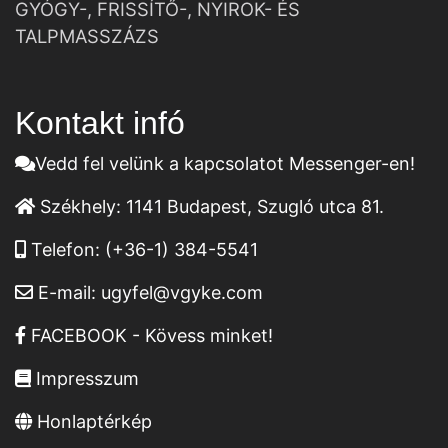
GYÓGY-, FRISSÍTŐ-, NYIROK- ÉS
TALPMASSZÁZS
Kontakt infó
Vedd fel velünk a kapcsolatot Messenger-en!
Székhely:
1141 Budapest, Szugló utca 81.
Telefon:
(+36-1) 384-5541
E-mail:
ugyfel@vgyke.com
FACEBOOK - Kövess minket!
Impresszum
Honlaptérkép