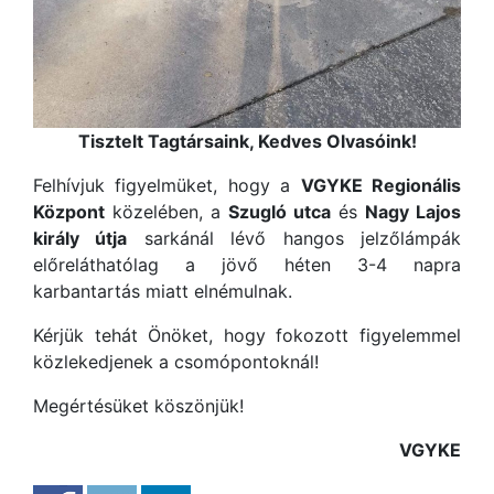
Tisztelt Tagtársaink, Kedves Olvasóink!
Felhívjuk figyelmüket, hogy a
VGYKE Regionális
Központ
közelében, a
Szugló utca
és
Nagy Lajos
király útja
sarkánál lévő hangos jelzőlámpák
előreláthatólag a jövő héten 3-4 napra
karbantartás miatt elnémulnak.
Kérjük tehát Önöket, hogy fokozott figyelemmel
közlekedjenek a csomópontoknál!
Megértésüket köszönjük!
VGYKE