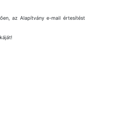
en, az Alapítvány e-mail értesítést
káját!