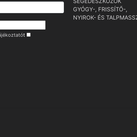
SEGÉDESZKÖZÖK
GYÓGY-, FRISSÍTŐ-,
NYIROK- ÉS TALPMASS
ájékoztató
t