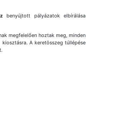
z
benyújtott pályázatok elbírálása
tának megfelelően hoztak meg, minden
 kiosztásra. A keretösszeg túllépése
t.