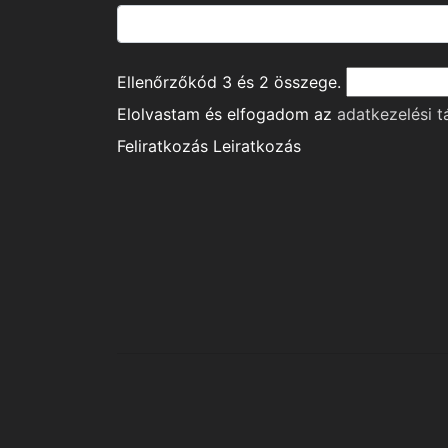
Ellenőrzőkód
3
és
2
összege.
Elolvastam és elfogadom az
adatkezelési t
Feliratkozás
Leiratkozás