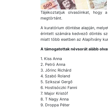
Tájékoztatjuk olvasóinkat, hogy
megtörtént.
A kuratórium döntése alapján, melye
érintett számára kedvező döntés szü
miatt több esetben az Alapítvány ku
A támogatottak névsorát alább olvas
1. Kiss Anna
2. Petró Anna
3. Jőrinc Richárd
4. Szabó Roland
5. Szikszai Gergő
6. Hostisóczki Fanni
7. Major Kristóf
8. T Nagy Anna
9. Droppa Péter