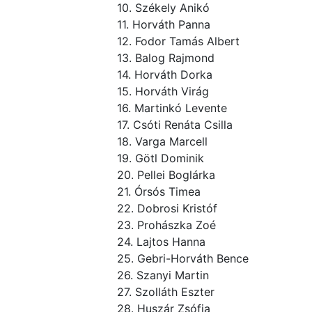
10. Székely Anikó
11. Horváth Panna
12. Fodor Tamás Albert
13. Balog Rajmond
14. Horváth Dorka
15. Horváth Virág
16. Martinkó Levente
17. Csóti Renáta Csilla
18. Varga Marcell
19. Götl Dominik
20. Pellei Boglárka
21. Órsós Timea
22. Dobrosi Kristóf
23. Prohászka Zoé
24. Lajtos Hanna
25. Gebri-Horváth Bence
26. Szanyi Martin
27. Szolláth Eszter
28. Huszár Zsófia