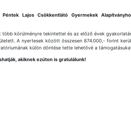
 a
Péntek Lajos Csökkentlátó Gyermekek Alapítványho
t több körülményre tekintettel és az előző évek gyakorla
letett. A nyertesek között összesen 874.000,- forint kerül
ratóriumának külön döntése tette lehetővé a támogatásuka
hatják, akiknek ezúton is gratulálunk!