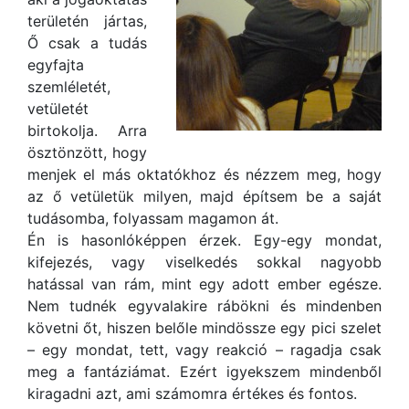
területén jártas,
Ő csak a tudás
egyfajta
szemléletét,
vetületét
birtokolja. Arra
ösztönzött, hogy
menjek el más oktatókhoz és nézzem meg, hogy
az ő vetületük milyen, majd építsem be a saját
tudásomba, folyassam magamon át.
Én is hasonlóképpen érzek. Egy-egy mondat,
kifejezés, vagy viselkedés sokkal nagyobb
hatással van rám, mint egy adott ember egésze.
Nem tudnék egyvalakire rábökni és mindenben
követni őt, hiszen belőle mindössze egy pici szelet
– egy mondat, tett, vagy reakció – ragadja csak
meg a fantáziámat. Ezért igyekszem mindenből
kiragadni azt, ami számomra értékes és fontos.