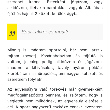
szerepet kapna. Esténként jógázom, vagy
aikidózom, illetve a barátokkal vagyok. Általában
éjfél és hajnali 2 között kerülök ágyba.
Sport akkor és most?
Mindig is imádtam sportolni, bár nem látszik
rajtam (nevet). Kosárlabdáztam és tájfutó is
voltam, jelenleg pedig aikidózom és jógázom.
Imádom a kihívásokat, tavaly nyáron például
kipróbáltam a műrepülést, ami nagyon tetszett és
szeretném folytatni.
Az egyensúlyra való törekvés már gyermekként
megfogalmazódott bennem, és rájöttem, hogy a
végletek nem működnek, az egyensúly elérése a
cél. A sport nagyszerű eszköze ennek: levezetem