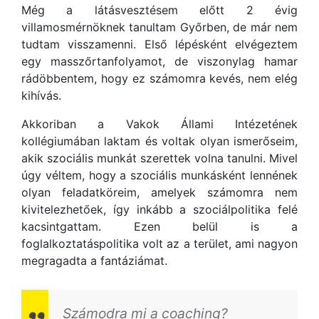
Még a látásvesztésem előtt 2 évig
villamosmérnöknek tanultam Győrben, de már nem
tudtam visszamenni. Első lépésként elvégeztem
egy masszőrtanfolyamot, de viszonylag hamar
rádöbbentem, hogy ez számomra kevés, nem elég
kihívás.
Akkoriban a Vakok Állami Intézetének
kollégiumában laktam és voltak olyan ismerőseim,
akik szociális munkát szerettek volna tanulni. Mivel
úgy véltem, hogy a szociális munkásként lennének
olyan feladatköreim, amelyek számomra nem
kivitelezhetőek, így inkább a szociálpolitika felé
kacsintgattam. Ezen belül is a
foglalkoztatáspolitika volt az a terület, ami nagyon
megragadta a fantáziámat.
Számodra mi a coaching?