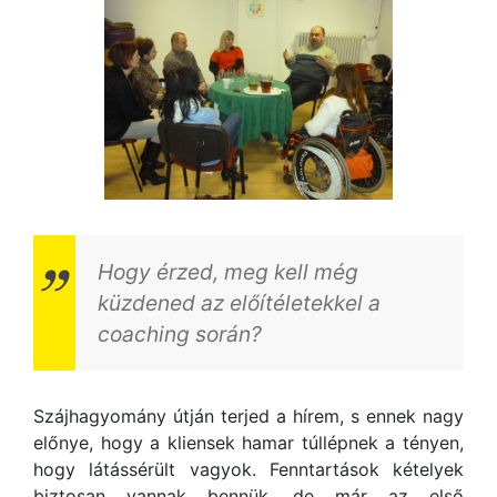
Hogy érzed, meg kell még
küzdened az előítéletekkel a
coaching során?
Szájhagyomány útján terjed a hírem, s ennek nagy
előnye, hogy a kliensek hamar túllépnek a tényen,
hogy látássérült vagyok. Fenntartások kételyek
biztosan vannak bennük, de már az első