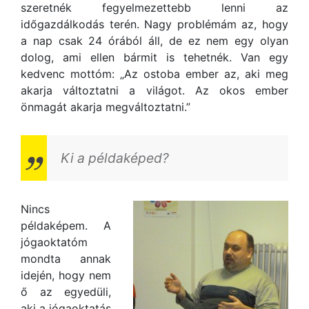
szeretnék fegyelmezettebb lenni az
időgazdálkodás terén. Nagy problémám az, hogy
a nap csak 24 órából áll, de ez nem egy olyan
dolog, ami ellen bármit is tehetnék. Van egy
kedvenc mottóm: „Az ostoba ember az, aki meg
akarja változtatni a világot. Az okos ember
önmagát akarja megváltoztatni.”
Ki a példaképed?
Nincs
példaképem. A
jógaoktatóm
mondta annak
idején, hogy nem
ő az egyedüli,
aki a jógaoktatás