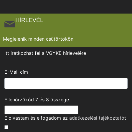
HÍRLEVÉL
Megjelenik minden csütörtökön
Itt iratkozhat fel a VGYKE hírlevelére
E-Mail cím
Ellenőrzőkód
7
és
8
összege.
Elolvastam és elfogadom az
adatkezelési tájékoztató
t