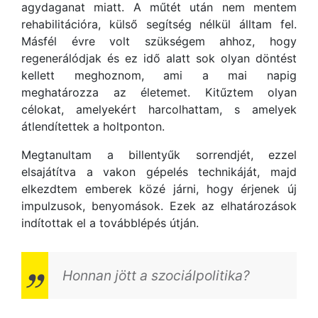
agydaganat miatt. A műtét után nem mentem
rehabilitációra, külső segítség nélkül álltam fel.
Másfél évre volt szükségem ahhoz, hogy
regenerálódjak és ez idő alatt sok olyan döntést
kellett meghoznom, ami a mai napig
meghatározza az életemet. Kitűztem olyan
célokat, amelyekért harcolhattam, s amelyek
átlendítettek a holtponton.
Megtanultam a billentyűk sorrendjét, ezzel
elsajátítva a vakon gépelés technikáját, majd
elkezdtem emberek közé járni, hogy érjenek új
impulzusok, benyomások. Ezek az elhatározások
indítottak el a továbblépés útján.
Honnan jött a szociálpolitika?