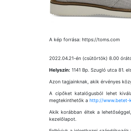
A kép forrása: https://toms.com
2022.04.21-én (csütörtök) 8.00 órát
Helyszín:
1141 Bp. Szugló utca 81. 
Azon tagjainknak, akik érvényes köz
A cipőket katalógusból lehet kivál
megtekinthetők a
http://www.betet-k
Akik korábban éltek a lehetőséggel
kezelőlapot.
Felhívjuk a jelentkezni szándékozók