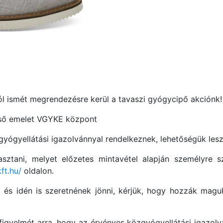
ól ismét megrendezésre kerül a tavaszi gyógycipő akciónk!
első emelet VGYKE központ
gyógyellátási igazolvánnyal rendelkeznek, lehetőségük lesz
asztani, melyet előzetes mintavétel alapján személyre 
ft.hu/
oldalon.
, és idén is szeretnének jönni, kérjük, hogy hozzák magu
 figyelmét arra, hogy az érvényes közgyógyellátási igazo