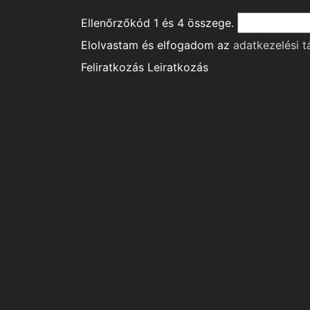
Ellenőrzőkód
1
és
4
összege.
Elolvastam és elfogadom az
adatkezelési t
Feliratkozás
Leiratkozás