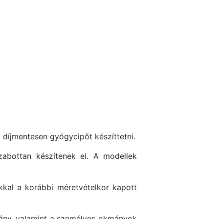
 díjmentesen gyógycipőt készíttetni.
szabottan készítenek el. A modellek
kkal a korábbi méretvételkor kapott
lvány, valamint a személyes okmányok