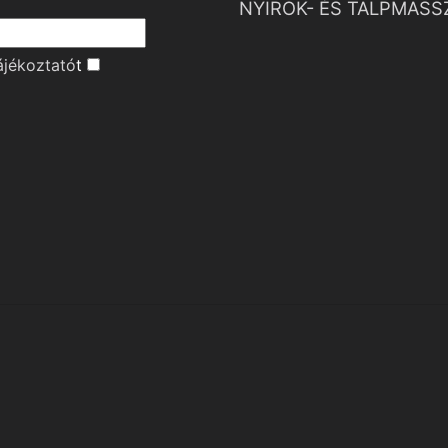
NYIROK- ÉS TALPMASS
ájékoztató
t