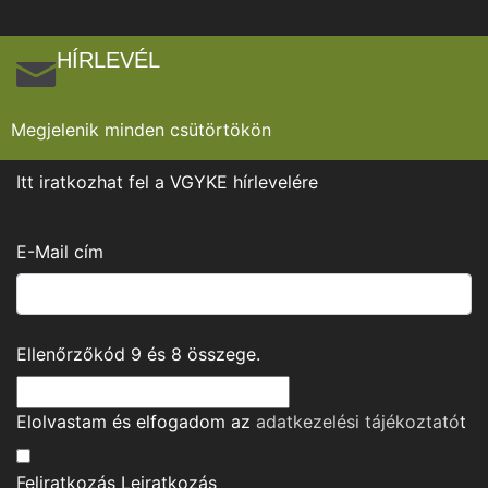
HÍRLEVÉL
Megjelenik minden csütörtökön
Itt iratkozhat fel a VGYKE hírlevelére
E-Mail cím
Ellenőrzőkód
9
és
8
összege.
Elolvastam és elfogadom az
adatkezelési tájékoztató
t
Feliratkozás
Leiratkozás