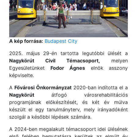
A kép forrása:
Budapest City
2025. május 29-én tartotta legutóbbi ülését a
Nagykörút Civil Témacsoport,
melyen
Egyesületünket
Fodor Ágnes
elnök asszony
képviselte.
A
Fővárosi Önkormányzat
2020-ban indította el a
Nagykörút
átfogó városrehabilitációs
programjának előkészítését, és két év múlva
készült el egy tanulmányterv, mely irányadóként
szolgál a későbbi lépések számára.
A 2024-ben megalakult témacsoport idei ülésének
első felében bemutatásra kerültek az elmúlt év