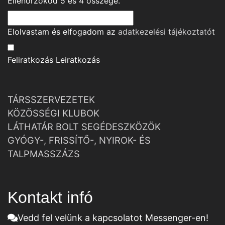
Ellenőrzőkód
5
és
4
összege.
Elolvastam és elfogadom az
adatkezelési tájékoztató
t
Feliratkozás
Leiratkozás
TÁRSSZERVEZETEK
KÖZÖSSÉGI KLUBOK
LÁTHATÁR BOLT SEGÉDESZKÖZÖK
GYÓGY-, FRISSÍTŐ-, NYIROK- ÉS
TALPMASSZÁZS
Kontakt infó
Vedd fel velünk a kapcsolatot Messenger-en!