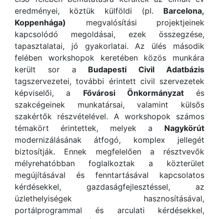
eredményei, köztük külföldi (pl.
Barcelona,
Koppenhága)
megvalósítási projektjeinek
kapcsolódó megoldásai, ezek összegzése,
tapasztalatai, jó gyakorlatai. Az ülés második
felében workshopok keretében közös munkára
került sor a
Budapesti Civil Adatbázis
tagszervezetei, további érintett civil szervezetek
képviselői, a
Fővárosi Önkormányzat
és
szakcégeinek munkatársai, valamint külsős
szakértők részvételével. A workshopok számos
témakört érintettek, melyek a
Nagykörút
modernizálásának átfogó, komplex jellegét
biztosítják. Ennek megfelelően a résztvevők
mélyrehatóbban foglalkoztak a közterület
megújításával és fenntartásával kapcsolatos
kérdésekkel, gazdaságfejlesztéssel, az
üzlethelyiségek hasznosításával,
portálprogrammal és arculati kérdésekkel,