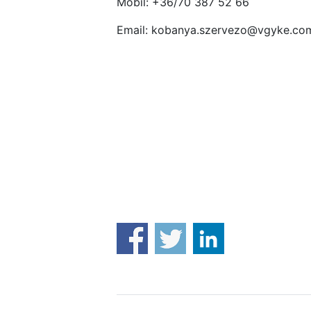
Mobil: +36/70 387 52 66
Email: kobanya.szervezo@vgyke.co