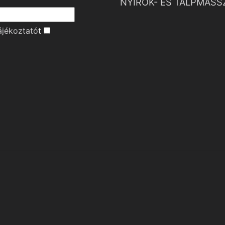
NYIROK- ÉS TALPMASS
ájékoztató
t