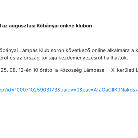
ól az augusztusi Kőbányai online klubon
Kőbányai Lámpás Klub soron következő online alkalmára a k
éről és az ország tortája kezdeményezésről hallhattok.
25. 08. 12-én 10 órától a Közösség Lámpásai – X. kerületi
.php?id=100071025903173&paipv=0&eav=AfaGaCIlK9Nakdsx