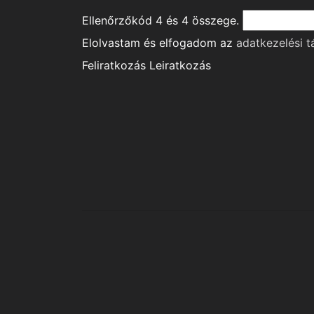
Ellenőrzőkód
4
és
4
összege.
Elolvastam és elfogadom az
adatkezelési t
Feliratkozás
Leiratkozás