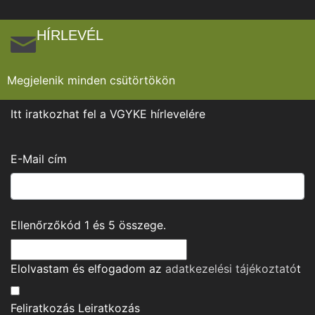
HÍRLEVÉL
Megjelenik minden csütörtökön
Itt iratkozhat fel a VGYKE hírlevelére
E-Mail cím
Ellenőrzőkód
1
és
5
összege.
Elolvastam és elfogadom az
adatkezelési tájékoztató
t
Feliratkozás
Leiratkozás