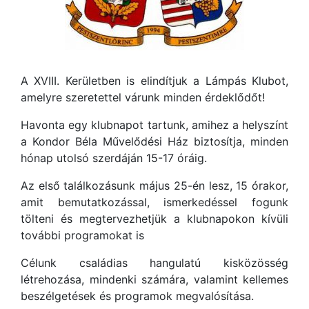
A XVIII. Kerületben is elindítjuk a Lámpás Klubot,
amelyre szeretettel várunk minden érdeklődőt!
Havonta egy klubnapot tartunk, amihez a helyszínt
a Kondor Béla Művelődési Ház biztosítja, minden
hónap utolsó szerdáján 15-17 óráig.
Az első találkozásunk május 25-én lesz, 15 órakor,
amit bemutatkozással, ismerkedéssel fogunk
tölteni és megtervezhetjük a klubnapokon kívüli
további programokat is
Célunk családias hangulatú kisközösség
létrehozása, mindenki számára, valamint kellemes
beszélgetések és programok megvalósítása.