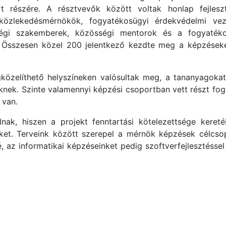
t részére. A résztvevők között voltak honlap fejlesz
 közlekedésmérnökök, fogyatékosügyi érdekvédelmi veze
őségi szakemberek, közösségi mentorok és a fogyaték
s. Összesen közel 200 jelentkező kezdte meg a képzések
közelíthető helyszíneken valósultak meg, a tananyagokat
nek. Szinte valamennyi képzési csoportban vett részt fogy
 van.
nak, hiszen a projekt fenntartási kötelezettsége kereté
eket. Terveink között szerepel a mérnök képzések célcsop
é, az informatikai képzéseinket pedig szoftverfejlesztéssel