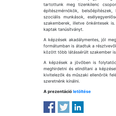
tartottunk meg tizenkilenc csopor
építészmérnökök, belsőépítészek,
szociális munkások, esélyegyenl
szakemberek, illetve önkéntesek i
kaptak tanúsítványt.
A képzések akadálymentes, jól meg
formátumban is átadtuk a résztvevők
között több látássérült szakember is
A képzések a jövőben is folytatód
meghirdetni és elindítani a képzés
kivitelezők és műszaki ellenőrök fel
szeretnénk kínálni.
A prezentáció
letöltése