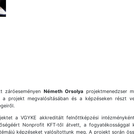
ott záróeseményen
Németh Orsolya
projektmenedzser mu
 a projekt megvalósításában és a képzéseken részt v
geiről.
ektet a VGYKE akkreditált felnőttképzési intézménykén
ségéért Nonprofit KFT-től átvett, a fogyatékossággal 
 témájú képzéseket valósítottunk meg. A projekt során ös