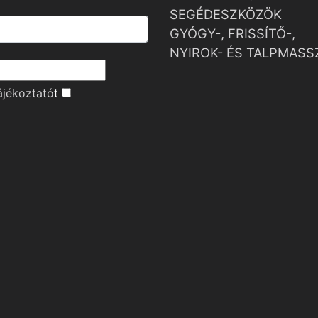
SEGÉDESZKÖZÖK
GYÓGY-, FRISSÍTŐ-,
NYIROK- ÉS TALPMASS
ájékoztató
t