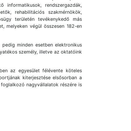
tő informatikusok, rendszergazdák,
tők, rehabilitációs szakmérnökök,
osügy területén tevékenykedő más
et, melyeken végül összesen 182-en
 pedig minden esetben elektronikus
atékos személy, illetve az oktatóink
ben az egyesület félévente köteles
ortjának kiterjesztése elsősorban a
 foglalkozó nagyvállalatok részére is