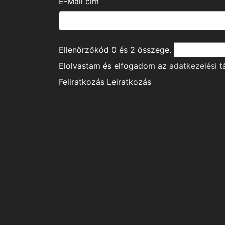
E-Mail cím
Ellenőrzőkód
0
és
2
összege.
Elolvastam és elfogadom az
adatkezelési t
Feliratkozás
Leiratkozás