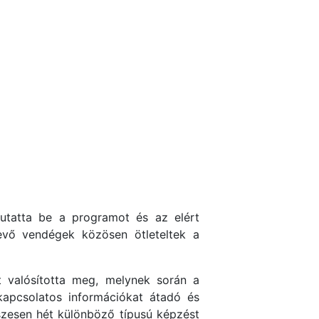
tatta be a programot és az elért
evő vendégek közösen ötleteltek a
t valósította meg, melynek során a
kapcsolatos információkat átadó és
szesen hét különböző típusú képzést