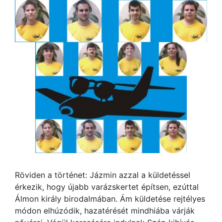
Röviden a történet: Jázmin azzal a küldetéssel
érkezik, hogy újabb varázskertet építsen, ezúttal
Álmon király birodalmában. Ám küldetése rejtélyes
módon elhúzódik, hazatérését mindhiába várják