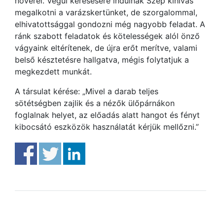
nővérei. Végül keresésére indulnak Szép kihívás
megalkotni a varázskertünket, de szorgalommal,
elhivatottsággal gondozni még nagyobb feladat. A
ránk szabott feladatok és kötelességek alól önző
vágyaink eltérítenek, de újra erőt merítve, valami
belső késztetésre hallgatva, mégis folytatjuk a
megkezdett munkát.
A társulat kérése: „Mivel a darab teljes
sötétségben zajlik és a nézők ülőpárnákon
foglalnak helyet, az előadás alatt hangot és fényt
kibocsátó eszközök használatát kérjük mellőzni.”