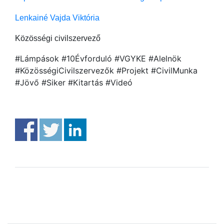
Lenkainé Vajda Viktó
ria
Közösségi civilszervező
#Lámpások #10Évforduló #VGYKE #Alelnök
#KözösségiCivilszervezők #Projekt #CivilMunka
#Jövő #Siker #Kitartás #Videó