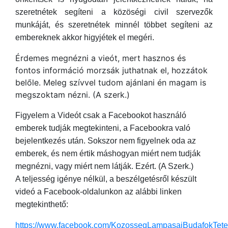
szeretnétek segíteni a közöségi civil szervezők
munkáját, és szeretnétek minnél többet segíteni az
embereknek akkor higyjétek el megéri.
Érdemes megnézni a vieót, mert hasznos és
fontos információ morzsák juthatnak el, hozzátok
belőle. Meleg szívvel tudom ajánlani én magam is
megszoktam nézni. (A szerk.)
Figyelem a Videót csak a Facebookot használó
emberek tudják megtekinteni, a Facebookra való
bejelentkezés után. Sokszor nem figyelnek oda az
emberek, és nem értik máshogyan miért nem tudják
megnézni, vagy miért nem látják. Ezért. (A Szerk.)
A teljesség igénye nélkül, a beszélgetésről készült
videó a Facebook-oldalunkon az alábbi linken
megtekinthető:
https://www.facebook.com/KozossegLampasaiBudafokTet