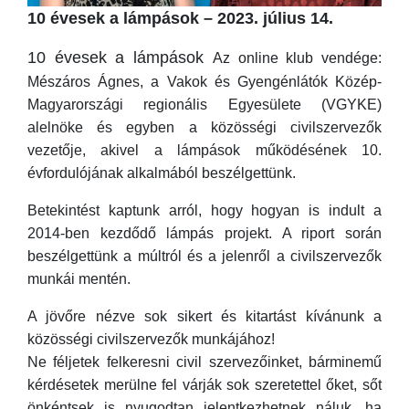
10 évesek a lámpások – 2023. július 14.
10 évesek a lámpások
Az online klub vendége:
Mészáros Ágnes, a Vakok és Gyengénlátók Közép-
Magyarországi regionális Egyesülete (VGYKE)
alelnöke és egyben a közösségi civilszervezők
vezetője, akivel a lámpások működésének 10.
évfordulójának alkalmából beszélgettünk.
Betekintést kaptunk arról, hogy hogyan is indult a
2014-ben kezdődő lámpás projekt. A riport során
beszélgettünk a múltról és a jelenről a civilszervezők
munkái mentén.
A jövőre nézve sok sikert és kitartást kívánunk a
közösségi civilszervezők munkájához!
Ne féljetek felkeresni civil szervezőinket, bárminemű
kérdésetek merülne fel várják sok szeretettel őket, sőt
önkéntsek is nyugodtan jelentkezhetnek náluk, ha