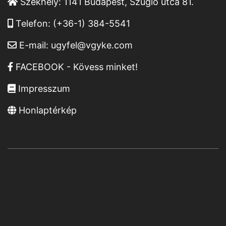
Székhely:
1141 Budapest, Szugló utca 81.
Telefon:
(+36-1) 384-5541
E-mail:
ugyfel@vgyke.com
FACEBOOK - Kövess minket!
Impresszum
Honlaptérkép