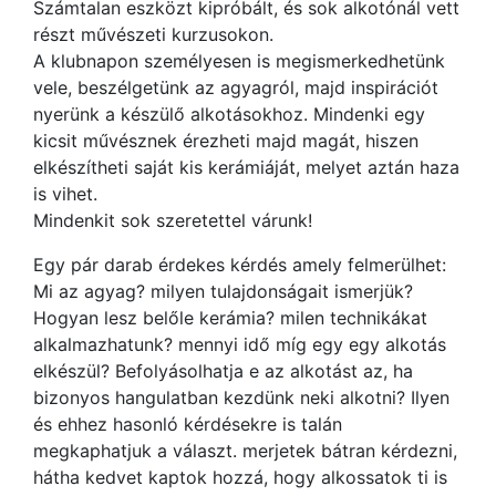
Számtalan eszközt kipróbált, és sok alkotónál vett
részt művészeti kurzusokon.
A klubnapon személyesen is megismerkedhetünk
vele, beszélgetünk az agyagról, majd inspirációt
nyerünk a készülő alkotásokhoz. Mindenki egy
kicsit művésznek érezheti majd magát, hiszen
elkészítheti saját kis kerámiáját, melyet aztán haza
is vihet.
Mindenkit sok szeretettel várunk!
Egy pár darab érdekes kérdés amely felmerülhet:
Mi az agyag? milyen tulajdonságait ismerjük?
Hogyan lesz belőle kerámia? milen technikákat
alkalmazhatunk? mennyi idő míg egy egy alkotás
elkészül? Befolyásolhatja e az alkotást az, ha
bizonyos hangulatban kezdünk neki alkotni? Ilyen
és ehhez hasonló kérdésekre is talán
megkaphatjuk a választ. merjetek bátran kérdezni,
hátha kedvet kaptok hozzá, hogy alkossatok ti is