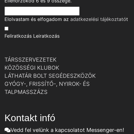
Ellenőrzőkód
6
és
9
összege.
Elolvastam és elfogadom az
adatkezelési tájékoztató
t
Feliratkozás
Leiratkozás
TÁRSSZERVEZETEK
KÖZÖSSÉGI KLUBOK
LÁTHATÁR BOLT SEGÉDESZKÖZÖK
GYÓGY-, FRISSÍTŐ-, NYIROK- ÉS
TALPMASSZÁZS
Kontakt infó
Vedd fel velünk a kapcsolatot Messenger-en!