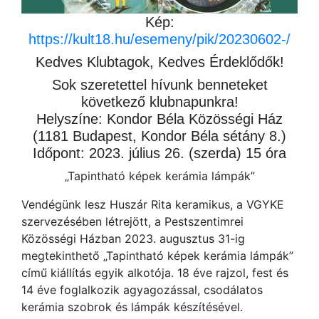
Kép:
https://kult18.hu/esemeny/pik/20230602-/
Kedves Klubtagok, Kedves Érdeklődők!
Sok szeretettel hívunk benneteket
következő klubnapunkra!
Helyszíne: Kondor Béla Közösségi Ház
(1181 Budapest, Kondor Béla sétány 8.)
Időpont: 2023. július 26. (szerda) 15 óra
„Tapintható képek kerámia lámpák”
Vendégünk lesz Huszár Rita keramikus, a VGYKE
szervezésében létrejött, a Pestszentimrei
Közösségi Házban 2023. augusztus 31-ig
megtekinthető „Tapintható képek kerámia lámpák”
című kiállítás egyik alkotója. 18 éve rajzol, fest és
14 éve foglalkozik agyagozással, csodálatos
kerámia szobrok és lámpák készítésével.