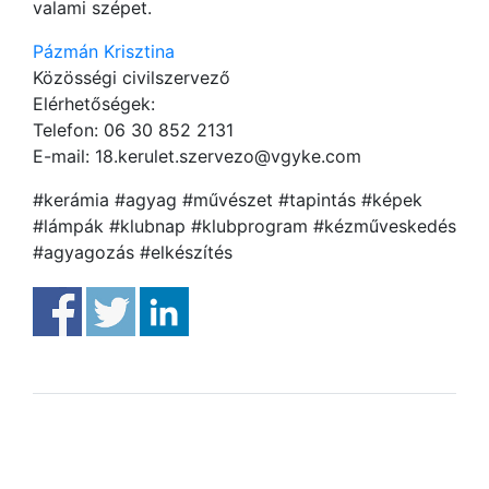
valami szépet.
Pázmán Krisztina
Közösségi civilszervező
Elérhetőségek:
Telefon: 06 30 852 2131
E-mail: 18.kerulet.szervezo@vgyke.com
#kerámia #agyag #művészet #tapintás #képek
#lámpák #klubnap #klubprogram #kézműveskedés
#agyagozás #elkészítés