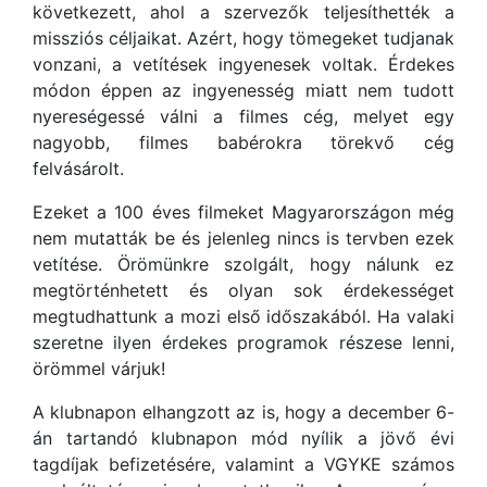
következett, ahol a szervezők teljesíthették a
missziós céljaikat. Azért, hogy tömegeket tudjanak
vonzani, a vetítések ingyenesek voltak. Érdekes
módon éppen az ingyenesség miatt nem tudott
nyereségessé válni a filmes cég, melyet egy
nagyobb, filmes babérokra törekvő cég
felvásárolt.
Ezeket a 100 éves filmeket Magyarországon még
nem mutatták be és jelenleg nincs is tervben ezek
vetítése. Örömünkre szolgált, hogy nálunk ez
megtörténhetett és olyan sok érdekességet
megtudhattunk a mozi első időszakából. Ha valaki
szeretne ilyen érdekes programok részese lenni,
örömmel várjuk!
A klubnapon elhangzott az is, hogy a december 6-
án tartandó klubnapon mód nyílik a jövő évi
tagdíjak befizetésére, valamint a VGYKE számos