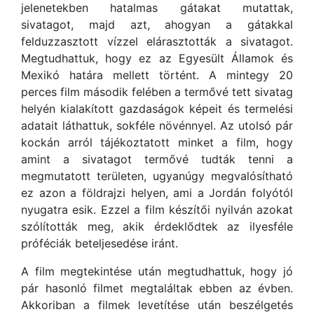
jelenetekben hatalmas gátakat mutattak,
sivatagot, majd azt, ahogyan a gátakkal
felduzzasztott vízzel elárasztották a sivatagot.
Megtudhattuk, hogy ez az Egyesült Államok és
Mexikó határa mellett történt. A mintegy 20
perces film második felében a termővé tett sivatag
helyén kialakított gazdaságok képeit és termelési
adatait láthattuk, sokféle növénnyel. Az utolsó pár
kockán arról tájékoztatott minket a film, hogy
amint a sivatagot termővé tudták tenni a
megmutatott területen, ugyanúgy megvalósítható
ez azon a földrajzi helyen, ami a Jordán folyótól
nyugatra esik. Ezzel a film készítői nyilván azokat
szólították meg, akik érdeklődtek az ilyesféle
próféciák beteljesedése iránt.
A film megtekintése után megtudhattuk, hogy jó
pár hasonló filmet megtaláltak ebben az évben.
Akkoriban a filmek levetítése után beszélgetés