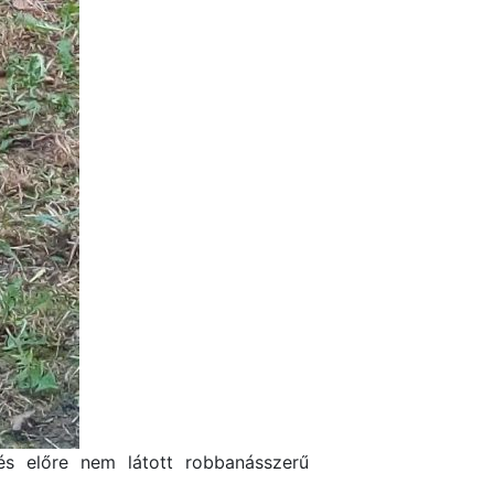
és előre nem látott robbanásszerű