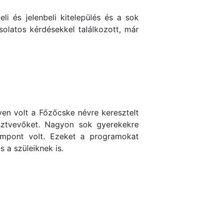
i és jelenbeli kitelepülés és a sok
csolatos kérdésekkel találkozott, már
yen volt a Főzőcske névre keresztelt
sztvevőket. Nagyon sok gyerekekre
zempont volt. Ezeket a programokat
 a szüleiknek is.