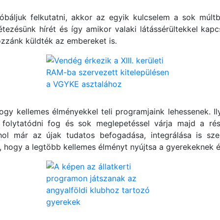
áljuk felkutatni, akkor az egyik kulcselem a sok múltbel
létezésünk hírét és így amikor valaki látássérültekkel kap
zzánk küldték az embereket is.
hogy kellemes élményekkel teli programjaink lehessenek. Il
 folytatódni fog és sok meglepetéssel várja majd a ré
hol már az újak tudatos befogadása, integrálása is s
, hogy a legtöbb kellemes élményt nyújtsa a gyerekeknek és