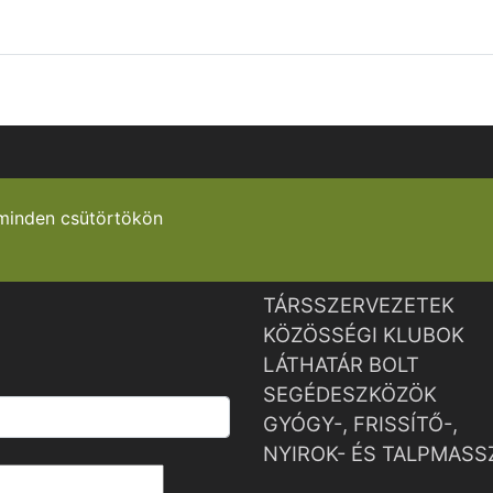
minden csütörtökön
TÁRSSZERVEZETEK
KÖZÖSSÉGI KLUBOK
LÁTHATÁR BOLT
SEGÉDESZKÖZÖK
GYÓGY-, FRISSÍTŐ-,
NYIROK- ÉS TALPMASS