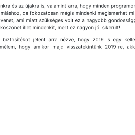
ainkra és az újakra is, valamint arra, hogy minden program
omláshoz, de fokozatosan mégis mindenki megismerhet mi
enet, ami miatt szükséges volt ez a nagyobb gondosságga
szönet illet mindenkit, mert ez nagyon jól sikerült!
, biztosítékot jelent arra nézve, hogy 2019 is egy kel
mélem, hogy amikor majd visszatekintünk 2019-re, akk