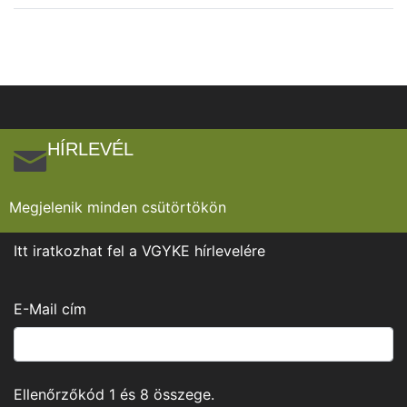
HÍRLEVÉL
Megjelenik minden csütörtökön
Itt iratkozhat fel a VGYKE hírlevelére
E-Mail cím
Ellenőrzőkód
1
és
8
összege.