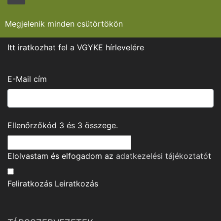
Megjelenik minden csütörtökön
Itt iratkozhat fel a VGYKE hírlevelére
E-Mail cím
Ellenőrzőkód
3
és
3
összege.
Elolvastam és elfogadom az
adatkezelési tájékoztató
t
Feliratkozás
Leiratkozás