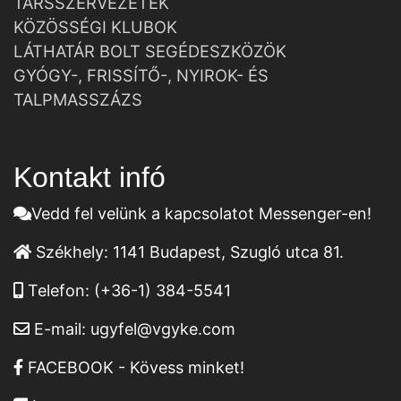
TÁRSSZERVEZETEK
KÖZÖSSÉGI KLUBOK
LÁTHATÁR BOLT SEGÉDESZKÖZÖK
GYÓGY-, FRISSÍTŐ-, NYIROK- ÉS
TALPMASSZÁZS
Kontakt infó
Vedd fel velünk a kapcsolatot Messenger-en!
Székhely:
1141 Budapest, Szugló utca 81.
Telefon:
(+36-1) 384-5541
E-mail:
ugyfel@vgyke.com
FACEBOOK - Kövess minket!