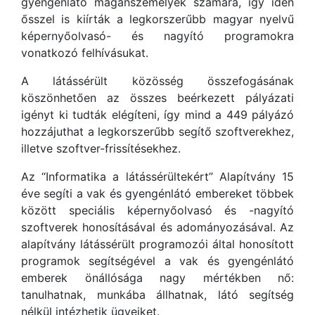
gyengénlátó magánszemélyek számára, így idén
ősszel is kiírták a legkorszerűbb magyar nyelvű
képernyőolvasó- és nagyító programokra
vonatkozó felhívásukat.
A látássérült közösség összefogásának
köszönhetően az összes beérkezett pályázati
igényt ki tudták elégíteni, így mind a 449 pályázó
hozzájuthat a legkorszerűbb segítő szoftverekhez,
illetve szoftver-frissítésekhez.
Az “Informatika a látássérültekért” Alapítvány 15
éve segíti a vak és gyengénlátó embereket többek
között speciális képernyőolvasó és -nagyító
szoftverek honosításával és adományozásával. Az
alapítvány látássérült programozói által honosított
programok segítségével a vak és gyengénlátó
emberek önállósága nagy mértékben nő:
tanulhatnak, munkába állhatnak, látó segítség
nélkül intézhetik ügyeiket.