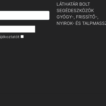
LÁTHATÁR BOLT
SEGÉDESZKÖZÖK
GYÓGY-, FRISSÍTŐ-,
NYIROK- ÉS TALPMASS
ájékoztató
t