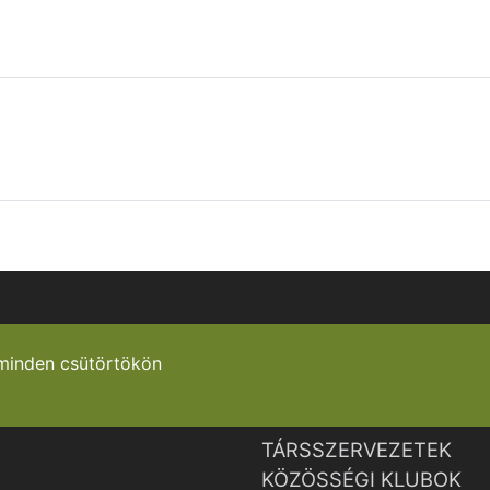
minden csütörtökön
TÁRSSZERVEZETEK
KÖZÖSSÉGI KLUBOK