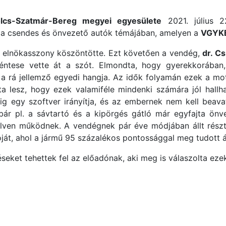
lcs-Szatmár-Bereg megyei egyesülete
2021. július 2
 a csendes és önvezető autók témájában, amelyen a
VGYK
elnökasszony köszöntötte. Ezt követően a vendég,
dr. C
éntese vette át a szót. Elmondta, hogy gyerekkorában
 rá jellemző egyedi hangja. Az idők folyamán ezek a moto
a lesz, hogy ezek valamiféle mindenki számára jól hall
g egy szoftver irányítja, és az embernek nem kell beavat
ár pl. a sávtartó és a kipörgés gátló már egyfajta önve
elven működnek. A vendégnek pár éve módjában állt rész
át, ahol a jármű 95 százalékos pontossággal meg tudott ál
eket tehettek fel az előadónak, aki meg is válaszolta ezek