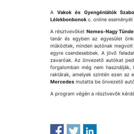
A
Vakok és Gyengénlátók Szabo
Lélekbonbonok
c. online eseményét
A résztvevőket
Nemes-Nagy Tünde
tanár és egyben az egyesület önk
működtek, minden autónak megvolt a
egyre csendesebbek. A jövő feladat
zavaróak. Az önvezető autókat pedi
forgalomban még nem használják, b
raktárak, amelyek szintén ezen az 
Mercedes
mutatta be önvezető autój
A program végén a résztvevők kérdés