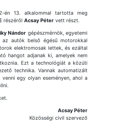
2-én 13. alkalommal tartotta meg
E
részéről
Acsay Péter
vett részt.
siky Nándor
gépészmérnök, egyetemi
, az autók belső égésű motorokkal
rok elektromosak lettek, és ezáltal
ható hangot adjanak ki, amelyek nem
koznia. Ezt a technológiát a közúti
zető technika. Vannak automatizált
t venni egy olyan eseményen, ahol a
lni.
et.
Acsay Péter
Közösségi civil szervező