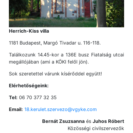
Herrich-Kiss villa
1181 Budapest, Margó Tivadar u. 116-118.
Találkozunk 14.45-kor a 136E busz Fiatalság utcai
megállójában (ami a KÖKI felől jön).
Sok szeretettel várunk kísérőddel együtt!
Elérhetőségeink:
Tel:
06 70 377 32 35
Email:
18.kerulet.szervezo@vgyke.com
Bernát Zsuzsanna
és
Juhos Róbert
Közösségi civilszervezők