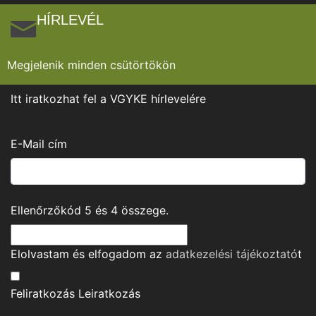
HÍRLEVÉL
Megjelenik minden csütörtökön
Itt iratkozhat fel a VGYKE hírlevelére
E-Mail cím
Ellenőrzőkód
5
és
4
összege.
Elolvastam és elfogadom az
adatkezelési tájékoztató
t
Feliratkozás
Leiratkozás