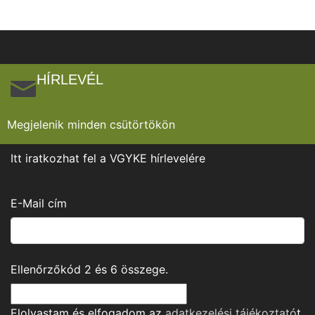
HÍRLEVÉL
Megjelenik minden csütörtökön
Itt iratkozhat fel a VGYKE hírlevelére
E-Mail cím
Ellenőrzőkód
2
és
6
összege.
Elolvastam és elfogadom az
adatkezelési tájékoztató
t