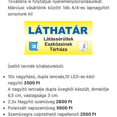
Továbbra is folytatjuk nyereménysorsolásunkat.
Márciusi vásárlóink között 1db A/4-es lapnagyítót
sorsolunk ki!
Ízelítő termék kínálatunkból:
10x nagyítású, dupla lencsés,10 LED-es kézi
nagyító
3500 Ft
A nagyító lencséje dupla üvegből készült, átmérője
6,5 cm, vastagsága 3 cm.
2,5x Nagyító szemüveg
2800 Ft
Polarizált napszemüveg
5900 Ft
Szemüvegre csíptethető napellenző
2500 Ft