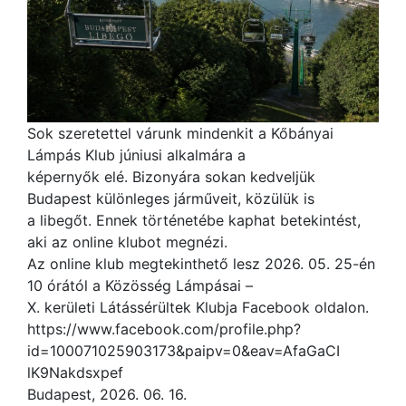
Sok szeretettel várunk mindenkit a Kőbányai
Lámpás Klub júniusi alkalmára a
képernyők elé. Bizonyára sokan kedveljük
Budapest különleges járműveit, közülük is
a libegőt. Ennek történetébe kaphat betekintést,
aki az online klubot megnézi.
Az online klub megtekinthető lesz 2026. 05. 25-én
10 órától a Közösség Lámpásai –
X. kerületi Látássérültek Klubja Facebook oldalon.
https://www.facebook.com/profile.php?
id=100071025903173&paipv=0&eav=AfaGaCI
lK9Nakdsxpef
Budapest, 2026. 06. 16.