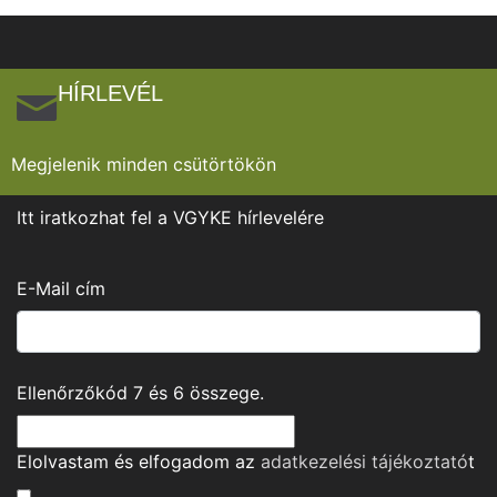
HÍRLEVÉL
Megjelenik minden csütörtökön
Itt iratkozhat fel a VGYKE hírlevelére
E-Mail cím
Ellenőrzőkód
7
és
6
összege.
Elolvastam és elfogadom az
adatkezelési tájékoztató
t