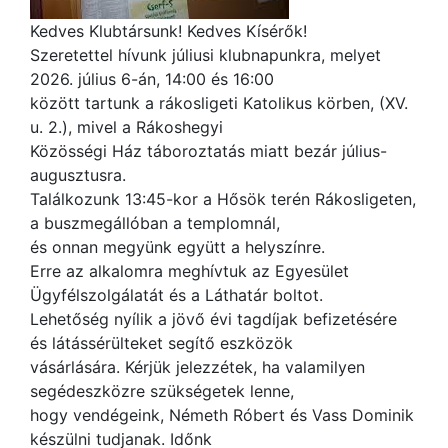
Kedves Klubtársunk! Kedves Kísérők!
Szeretettel hívunk júliusi klubnapunkra, melyet
2026. július 6-án, 14:00 és 16:00
között tartunk a rákosligeti Katolikus körben, (XV.
u. 2.), mivel a Rákoshegyi
Közösségi Ház táboroztatás miatt bezár július-
augusztusra.
Találkozunk 13:45-kor a Hősök terén Rákosligeten,
a buszmegállóban a templomnál,
és onnan megyünk együtt a helyszínre.
Erre az alkalomra meghívtuk az Egyesület
Ügyfélszolgálatát és a Láthatár boltot.
Lehetőség nyílik a jövő évi tagdíjak befizetésére
és látássérülteket segítő eszközök
vásárlására. Kérjük jelezzétek, ha valamilyen
segédeszközre szükségetek lenne,
hogy vendégeink, Németh Róbert és Vass Dominik
készülni tudjanak. Időnk