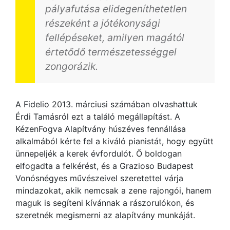
pályafutása elidegeníthetetlen
részeként a jótékonysági
fellépéseket, amilyen magától
értetődő természetességgel
zongorázik
.
A Fidelio 2013. márciusi számában olvashattuk
Érdi Tamásról ezt a találó megállapítást. A
KézenFogva Alapítvány húszéves fennállása
alkalmából kérte fel a kiváló pianistát, hogy együtt
ünnepeljék a kerek évfordulót. Ő boldogan
elfogadta a felkérést, és a Grazioso Budapest
Vonósnégyes művészeivel szeretettel várja
mindazokat, akik nemcsak a zene rajongói, hanem
maguk is segíteni kívánnak a rászorulókon, és
szeretnék megismerni az alapítvány munkáját.